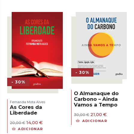
- 30%
- 30%
O Almanaque do
Carbono – Ainda
Fernanda Mota Alves
Vamos a Tempo
As Cores da
Liberdade
O
O
21,00
€
30,00
€
preço
preço
ADICIONAR
O
O
14,00
€
20,00
€
original
atual
preço
preço
era:
é:
ADICIONAR
original
atual