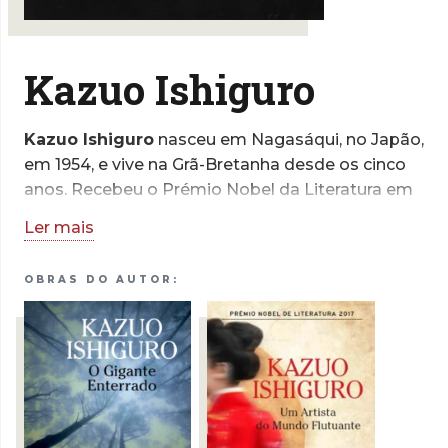
Kazuo Ishiguro
Kazuo Ishiguro
nasceu em Nagasáqui, no Japão,
em 1954, e vive na Grã-Bretanha desde os cinco
anos. Recebeu o Prémio Nobel da Literatura em
2017 e a sua obra está traduzida em mais de
Ler mais
cinquenta línguas. Entre as outras distinções que
reconhecem o seu mérito literário contam-se o
OBRAS DO AUTOR:
grau de Oficial da Ordem do Império Britânico e
a condecoração francesa como Cavaleiro da
Ordem das Artes e Letras.
Kazuo Ishiguro dedica-se ainda
esporadicamente à escrita de argumentos para
cinema. O argumento que escreveu para o filme
Living valeu-lhe, em 2023, nomeações para os