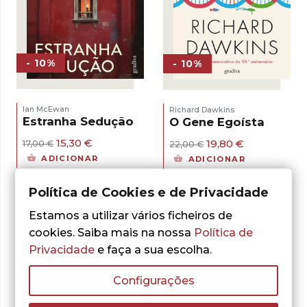
- 10%
- 10%
Ian McEwan
Richard Dawkins
Estranha Sedução
O Gene Egoísta
O
O
O
O
15,30
€
19,80
€
17,00
€
22,00
€
preço
preço
preço
preço
ADICIONAR
ADICIONAR
original
atual
original
atual
era:
é:
era:
é:
17,00 €.
15,30 €.
22,00 €.
19,80 €.
Política de Cookies e de Privacidade
Estamos a utilizar vários ficheiros de
cookies. Saiba mais na nossa
Política de
Privacidade
e faça a sua escolha.
Configurações