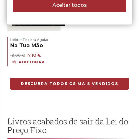
Aceitar todos
- 10%
Hélder Teixeira Aguiar
Na Tua Mão
O
O
17,10
€
19,00
€
preço
preço
ADICIONAR
original
atual
era:
é:
19,00 €.
17,10 €.
DESCUBRA TODOS OS MAIS VENDIDOS
Livros acabados de sair da Lei do
Preço Fixo