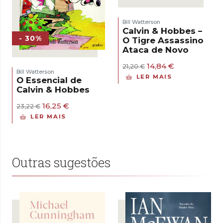
Bill Watterson
Calvin & Hobbes –
- 30%
O Tigre Assassino
Ataca de Novo
O
O
14,84
€
21,20
€
Bill Watterson
preço
preço
LER MAIS
O Essencial de
original
atual
Calvin & Hobbes
era:
é:
21,20 €.
14,84 €.
O
O
16,25
€
23,22
€
preço
preço
LER MAIS
original
atual
era:
é:
23,22 €.
16,25 €.
Outras sugestões