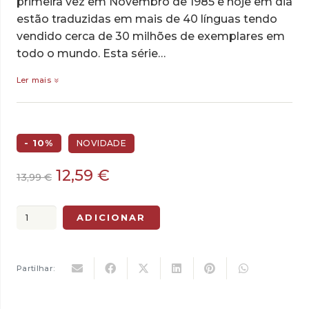
primeira vez em Novembro de 1985 e hoje em dia
estão traduzidas em mais de 40 línguas tendo
vendido cerca de 30 milhões de exemplares em
todo o mundo. Esta série…
Ler mais
- 10%
NOVIDADE
O
O
12,59
€
13,99
€
preço
preço
original
atual
Quantidade
ADICIONAR
era:
é:
de
13,99 €.
12,59 €.
Calvin
&
Partilhar:
Hobbes
-