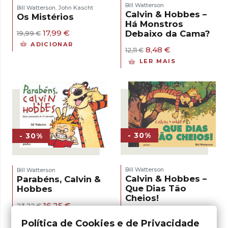
Bill Watterson
Bill Watterson
John Kascht
,
Calvin & Hobbes –
Os Mistérios
Há Monstros
O
O
17,99
€
Debaixo da Cama?
19,99
€
preço
preço
ADICIONAR
O
O
original
atual
8,48
€
12,11
€
preço
preço
era:
é:
LER MAIS
original
atual
19,99 €.
17,99 €.
era:
é:
12,11 €.
8,48 €.
- 30%
- 30%
Bill Watterson
Bill Watterson
Calvin & Hobbes –
Parabéns, Calvin &
Que Dias Tão
Hobbes
Cheios!
O
O
16,25
€
23,22
€
preço
preço
O
O
14,84
€
21,20
€
LER MAIS
original
atual
preço
preço
Política de Cookies e de Privacidade
LER MAIS