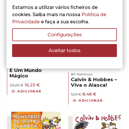
era:
é:
original
atual
23,22 €.
16,25 €.
era:
é:
Estamos a utilizar vários ficheiros de
21,20 €.
14,84 €.
cookies. Saiba mais na nossa
Política de
Privacidade
e faça a sua escolha.
Configurações
- 30%
Aceitar todos
- 30%
Bill Watterson
Calvin & Hobbes –
É Um Mundo
Bill Watterson
Mágico
Calvin & Hobbes –
O
O
Viva o Alasca!
16,25
€
23,22
€
preço
preço
ADICIONAR
O
O
8,48
€
original
atual
12,11
€
preço
preço
era:
é:
ADICIONAR
original
atual
23,22 €.
16,25 €.
era:
é:
12,11 €.
8,48 €.