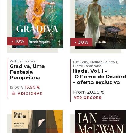
- 10%
- 30%
Wilhelm Jensen
Luc Ferry
Clotilde Bruneau
,
,
Gradiva, Uma
Pierre Taranzano
Ilíada, Vol. 1 –
Fantasia
O Pomo de Discórdia
Pompeiana
– oferta exclusiva
O
O
13,50
€
15,00
€
From
20,99
€
preço
preço
ADICIONAR
original
atual
VER OPÇÕES
era:
é:
15,00 €.
13,50 €.