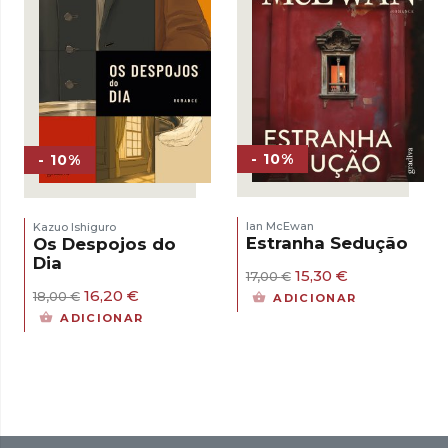
- 10%
- 10%
Ian McEwan
Kazuo Ishiguro
Estranha Sedução
Os Despojos do
Dia
O
O
15,30
€
17,00
€
preço
preço
O
O
16,20
€
18,00
€
ADICIONAR
original
atual
preço
preço
ADICIONAR
era:
é:
original
atual
17,00 €.
15,30 €.
era:
é:
18,00 €.
16,20 €.