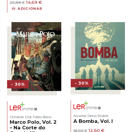
O
O
19,50 €.
13,65 €.
14,69
€
20,99
€
preço
preço
ADICIONAR
original
atual
era:
é:
20,99 €.
14,69 €.
- 30%
- 30%
Alcante
Denis Rodier
,
Christian Clot
Fabio Bono
,
A Bomba, Vol. I
Marco Polo, Vol. 2
– Na Corte do
O
O
12,60
€
18,00
€