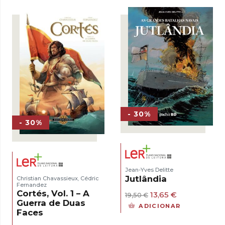
20,99 €.
14,69 €.
- 30%
- 30%
Jean-Yves Delitte
Jutlândia
Christian Chavassieux
Cédric
,
Fernandez
Cortés, Vol. 1 – A
O
O
13,65
€
19,50
€
Guerra de Duas
preço
preço
ADICIONAR
original
atual
Faces
era:
é: