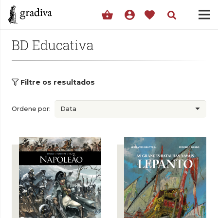
shopping_basket
account_circle
favorite
BD Educativa
Filtre os resultados
Ordene por: