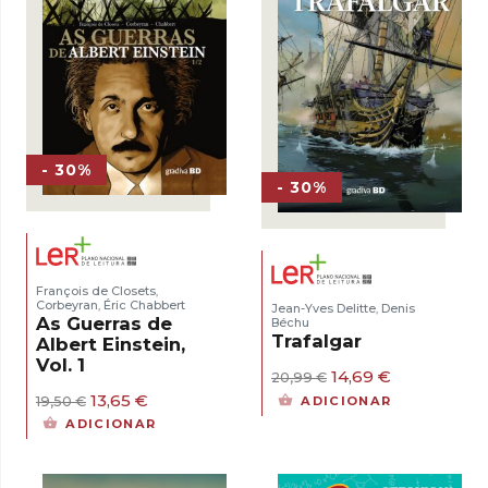
- 30%
- 30%
François de Closets
,
Corbeyran
Éric Chabbert
,
Jean-Yves Delitte
Denis
,
As Guerras de
Béchu
Trafalgar
Albert Einstein,
Vol. 1
O
O
14,69
€
20,99
€
preço
preço
O
O
13,65
€
ADICIONAR
19,50
€
original
atual
preço
preço
ADICIONAR
era:
é:
original
atual
20,99 €.
14,69 €.
era:
é:
19,50 €.
13,65 €.