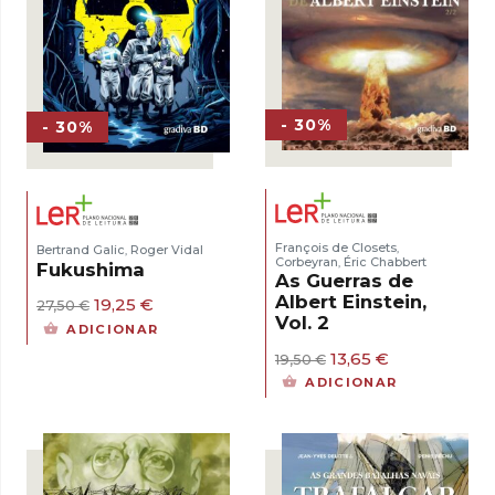
- 30%
- 30%
François de Closets
,
Bertrand Galic
Roger Vidal
,
Corbeyran
Éric Chabbert
,
Fukushima
As Guerras de
Albert Einstein,
O
O
19,25
€
27,50
€
Vol. 2
preço
preço
ADICIONAR
original
atual
O
O
13,65
€
era:
é:
19,50
€
preço
preço
27,50 €.
19,25 €.
ADICIONAR
original
atual
era:
é:
19,50 €.
13,65 €.