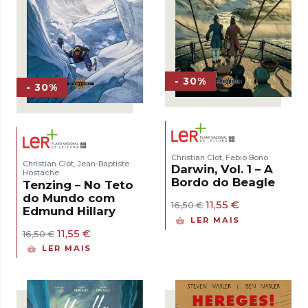
- 30%
- 30%
Christian Clot
Fabio Bono
,
Christian Clot
Jean-Baptiste
,
Darwin, Vol. 1 – A
Hostache
Bordo do Beagle
Tenzing – No Teto
do Mundo com
O
O
11,55
€
16,50
€
Edmund Hillary
preço
preço
LER MAIS
original
atual
O
O
11,55
€
16,50
€
era:
é:
preço
preço
LER MAIS
16,50 €.
11,55 €.
original
atual
era:
é:
16,50 €.
11,55 €.