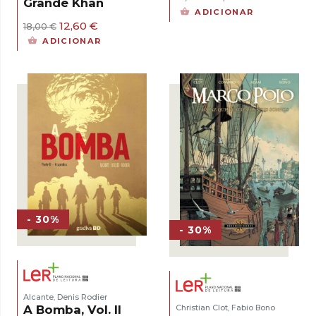
Grande Khan
preço
preço
ADICIONAR
original
atual
O
O
12,60
€
18,00
€
era:
é:
preço
preço
ADICIONAR
18,00 €.
12,60 €.
original
atual
era:
é:
18,00 €.
12,60 €.
- 30%
- 30%
Alcante
Denis Rodier
,
A Bomba, Vol. II
Christian Clot
Fabio Bono
,