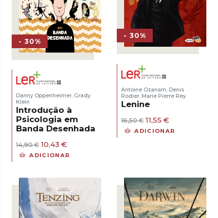
- 30%
- 30%
Antoine Ozanam
Denis
,
Danny Oppenheimer
Grady
Rodier
Marie Pierre Rey
,
,
Klein
Lenine
Introdução à
Psicologia em
O
O
11,55
€
16,50
€
preço
preço
Banda Desenhada
ADICIONAR
original
atual
O
O
era:
é:
10,43
€
14,90
€
preço
preço
16,50 €.
11,55 €.
ADICIONAR
original
atual
era:
é:
14,90 €.
10,43 €.