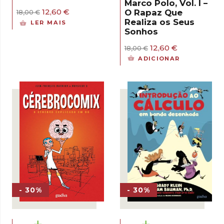
Marco Polo, Vol. I –
O
O
12,60
€
O Rapaz Que
18,00
€
preço
preço
Realiza os Seus
LER MAIS
original
atual
Sonhos
era:
é:
18,00 €.
12,60 €.
O
O
12,60
€
18,00
€
preço
preço
ADICIONAR
original
atual
era:
é:
18,00 €.
12,60 €.
- 30%
- 30%