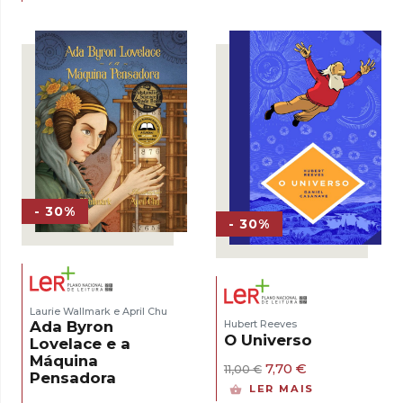
13,00 €.
9,10 €.
era:
é:
13,50 €.
9,45 €.
- 30%
- 30%
Laurie Wallmark e April Chu
Ada Byron
Hubert Reeves
O Universo
Lovelace e a
Máquina
O
O
7,70
€
11,00
€
Pensadora
preço
preço
LER MAIS
original
atual