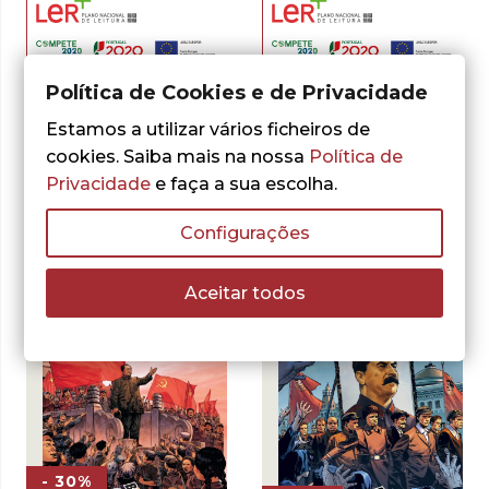
Política de Cookies e de Privacidade
Jean-François Marmion
Grady Klein
Yoram Bauman
,
,
Monsieur B
Introdução ao
Cérebrocomix
Estamos a utilizar vários ficheiros de
Cálculo em Banda
Desenhada
cookies. Saiba mais na nossa
Política de
O
O
10,50
€
15,00
€
preço
preço
Privacidade
e faça a sua escolha.
O
O
ADICIONAR
9,80
€
14,00
€
original
atual
preço
preço
ADICIONAR
era:
é:
original
atual
15,00 €.
10,50 €.
Configurações
era:
é:
14,00 €.
9,80 €.
Aceitar todos
- 30%