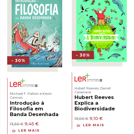
- 30%
- 30%
Hubert Reeves
Daniel
,
Casanave
Michael F. Patton e Kevin
Hubert Reeves
Cannon
Introdução à
Explica a
Filosofia em
Biodiversidade
Banda Desenhada
O
O
9,10
€
13,00
€
preço
preço
O
O
9,45
€
13,50
€
LER MAIS
original
atual
preço
preço
LER MAIS
era:
é:
original
atual