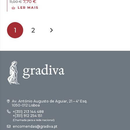
O
O
7,70
€
11,00
€
era:
é:
preço
preço
LER MAIS
11,00 €.
7,70 €.
original
atual
era:
é:
11,00 €.
7,70 €.
1
2
Av. António Augusto de Aguiar, 21 – 4º Esq.
1050-012 Lisboa
+(351) 213 144 488
+(351) 912 254 151
(Chamada para a rede nacional)
encomendas@gradiva.pt