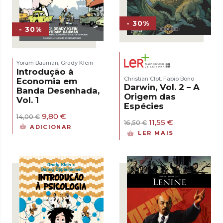
- 30%
- 30%
Yoram Bauman
Grady Klein
,
Introdução à
Christian Clot
Fabio Bono
,
Economia em
Darwin, Vol. 2 – A
Banda Desenhada,
Origem das
Vol. 1
Espécies
O
O
9,80
€
14,00
€
O
O
11,55
€
16,50
€
preço
preço
ADICIONAR
preço
preço
original
atual
LER MAIS
original
atual
era:
é:
era:
é:
14,00 €.
9,80 €.
16,50 €.
11,55 €.