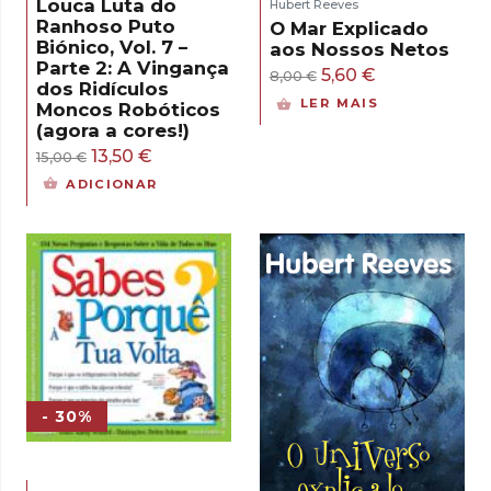
Louca Luta do
Hubert Reeves
Ranhoso Puto
O Mar Explicado
Biónico, Vol. 7 –
aos Nossos Netos
Parte 2: A Vingança
O
O
5,60
€
8,00
€
dos Ridículos
preço
preço
LER MAIS
Moncos Robóticos
original
atual
(agora a cores!)
O
O
13,50
€
era:
é:
15,00
€
preço
preço
8,00 €.
5,60 €.
ADICIONAR
original
atual
era:
é:
15,00 €.
13,50 €.
- 30%