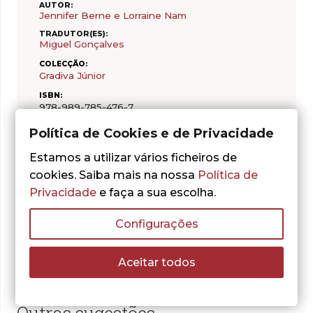
AUTOR:
Jennifer Berne e Lorraine Nam
TRADUTOR(ES):
Miguel Gonçalves
COLECÇÃO:
Gradiva Júnior
ISBN:
978-989-785-476-7
DATA DE PUBLICAÇÃO:
Política de Cookies e de Privacidade
30/06/2026
Estamos a utilizar vários ficheiros de
PÁGINAS:
40
cookies. Saiba mais na nossa
Política de
CAPA:
Privacidade
e faça a sua escolha.
Cartonada
Configurações
Aceitar todos