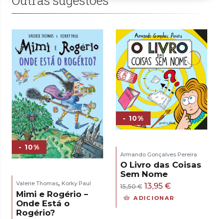
Outras sugestões
- 10%
- 10%
Armando Gonçalves Pereira
O Livro das Coisas
Sem Nome
,
Valerie Thomas
Korky Paul
O
O
13,95
€
15,50
€
Mimi e Rogério –
preço
preço
ADICIONAR
Onde Está o
original
atual
Rogério?