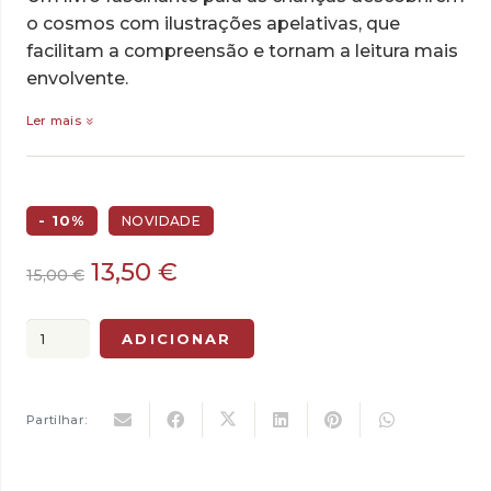
o cosmos com ilustrações apelativas, que
facilitam a compreensão e tornam a leitura mais
envolvente.
Ler mais
- 10%
NOVIDADE
O
O
13,50
€
15,00
€
preço
preço
original
atual
Quantidade
ADICIONAR
era:
é:
de
15,00 €.
13,50 €.
Olha
para
Partilhar:
o
Céu