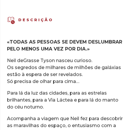
Comigo
-
Neil
DESCRIÇÃO
deGrasse
Tyson:
Uma
«TODAS AS PESSOAS SE DEVEM DESLUMBRAR
vida
PELO MENOS UMA VEZ POR DIA.»
entre
as
Neil deGrasse Tyson nasceu curioso.
estrelas
Os segredos de milhares de milhões de galáxias
estão à espera de ser revelados.
Só precisa de olhar para cima…
Para lá da luz das cidades, para as estrelas
brilhantes, para a Via Láctea e para lá do manto
do céu noturno.
Acompanha a viagem que Neil fez para descobrir
as maravilhas do espaço, o entusiasmo com a