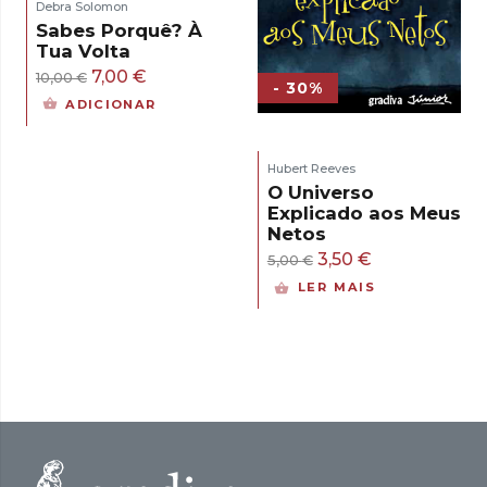
Debra Solomon
Sabes Porquê? À
Tua Volta
O
O
7,00
€
10,00
€
- 30%
preço
preço
ADICIONAR
original
atual
era:
é:
Hubert Reeves
10,00 €.
7,00 €.
O Universo
Explicado aos Meus
Netos
O
O
3,50
€
5,00
€
preço
preço
LER MAIS
original
atual
era:
é:
5,00 €.
3,50 €.