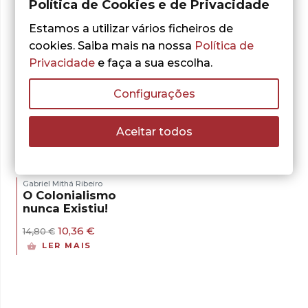
Política de Cookies e de Privacidade
Estamos a utilizar vários ficheiros de
cookies. Saiba mais na nossa
Política de
Privacidade
e faça a sua escolha.
Configurações
Aceitar todos
- 30%
Gabriel Mithá Ribeiro
O Colonialismo
nunca Existiu!
O
O
10,36
€
14,80
€
preço
preço
LER MAIS
original
atual
era:
é:
14,80 €.
10,36 €.