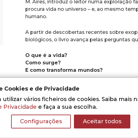
M. Aires, introduz o leitor numa exploração f
procura vida no universo – e, ao mesmo temp
humano.
A partir de descobertas recentes sobre exopl
biológicos, o livro avança pelas perguntas 
O que é a vida?
Como surge?
E como transforma mundos?
Combinando rigor científico e uma narrativa 
de Cookies e de Privacidade
procura de vida além da Terra é também um
utilizar vários ficheiros de cookies. Saiba mais 
compreender o nosso lugar no Cosmos e a li
e Privacidade
e faça a sua escolha.
estrelas e a história da vida.
Configurações
Aceitar todos
Uma leitura fundamental para todos os que
com o universo cintilante que habitamos.