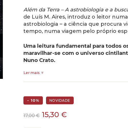
Além da Terra – A astrobiologia e a bus
de Luís M. Aires, introduz o leitor num
astrobiologia – a ciência que procura 
tempo, numa viagem pelo próprio esp
Uma leitura fundamental para todos 
maravilhar-se com o universo cintila
Nuno Crato.
Ler mais
- 10%
NOVIDADE
O
O
15,30
€
17,00
€
preço
preço