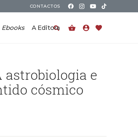
CONTACTOS
shopping_basket
account_circle
favorite
Ebooks
A Editora
 astrobiologia e
ntido cósmico