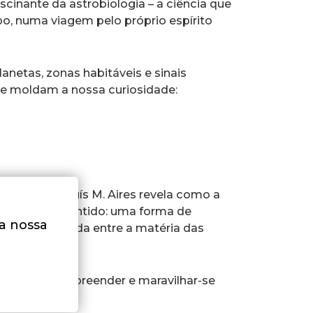
ascinante da astrobiologia – a ciência que
o, numa viagem pelo próprio espírito
anetas, zonas habitáveis e sinais
que moldam a nossa curiosidade:
envolvente, Luís M. Aires revela como a
a busca de sentido: uma forma de
na nossa
gação profunda entre a matéria das
 desejam compreender e maravilhar-se