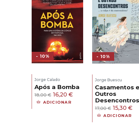
- 10%
- 10%
Jorge Calado
Jorge Buescu
Após a Bomba
Casamentos 
Outros
O
O
16,20
€
18,00
€
Desencontro
preço
preço
ADICIONAR
O
O
15,30
€
17,00
€
original
atual
preço
pr
ADICIONAR
era:
é:
original
at
18,00 €.
16,20 €.
era:
é:
17,00 €.
15