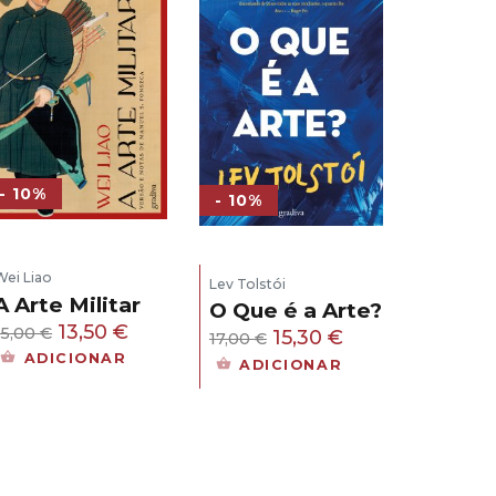
- 10%
- 10%
Wei Liao
Lev Tolstói
A Arte Militar
O Que é a Arte?
O
O
13,50
€
15,00
€
O
O
15,30
€
17,00
€
preço
preço
ADICIONAR
preço
preço
ADICIONAR
original
atual
original
atual
era:
é:
era:
é:
15,00 €.
13,50 €.
17,00 €.
15,30 €.