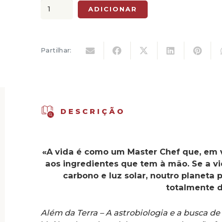
original
atual
Quantidade
ADICIONAR
era:
é:
de
17,00 €.
15,30 €.
Além
da
Partilhar:
Terra
-
A
astrobiologia
e
DESCRIÇÃO
a
busca
de
«A vida é como um Master Chef que, em v
um
aos ingredientes que tem à mão. Se a v
sentido
carbono e luz solar, noutro planeta 
cósmico
totalmente d
para
a
Além da Terra – A astrobiologia e a busca d
vida