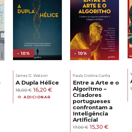
- 10%
- 10%
James D. Watson
Paula Cristina Cunha
A Dupla Hélice
Entre a Arte e o
e
Algoritmo –
O
O
16,20
€
18,00
€
Criadores
s
preço
preço
ADICIONAR
portugueses
original
atual
confrontam a
eço
era:
é:
Inteligência
ual
18,00 €.
16,20 €.
Artificial
O
O
15,30
€
17,00
€
,30 €.