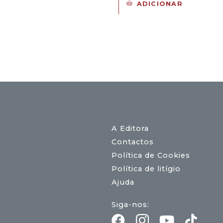
preço
preço
ADICIONAR
original
atual
era:
é:
17,00 €.
15,30 €.
A Editora
Contactos
Política de Cookies
Política de litígio
Ajuda
Siga-nos: