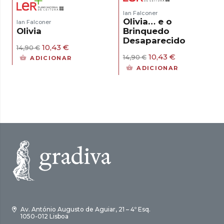
Ian Falconer
Olivia… e o
Ian Falconer
Olivia
Brinquedo
Desaparecido
O
O
10,43
€
14,90
€
preço
preço
O
O
10,43
€
14,90
€
ADICIONAR
original
atual
preço
preço
ADICIONAR
era:
é:
original
atual
14,90 €.
10,43 €.
era:
é:
14,90 €.
10,43 €.
Av. António Augusto de Aguiar, 21 – 4º Esq.
1050-012 Lisboa