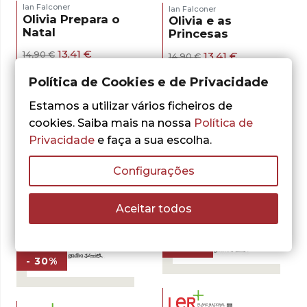
Ian Falconer
Ian Falconer
Olivia Prepara o
Olivia e as
Natal
Princesas
O
O
13,41
€
O
O
13,41
€
14,90
€
14,90
€
preço
preço
preço
preço
ADICIONAR
ADICIONAR
original
atual
original
atual
Política de Cookies e de Privacidade
era:
é:
era:
é:
14,90 €.
13,41 €.
14,90 €.
13,41 €.
Estamos a utilizar vários ficheiros de
cookies. Saiba mais na nossa
Política de
Privacidade
e faça a sua escolha.
Configurações
Aceitar todos
- 30%
- 30%