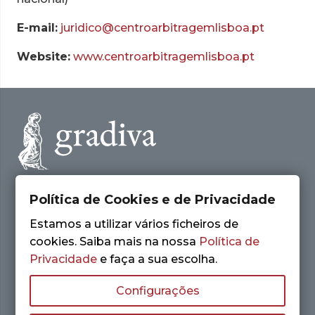
E-mail:
juridico@centroarbitragemlisboa.pt
Website:
www.centroarbitragemlisboa.pt
Política de Cookies e de Privacidade
Av. António Augusto de Aguiar, 21 – 4º Esq.
1050-012 Lisboa
Estamos a utilizar vários ficheiros de
+(351) 213 144 488
cookies. Saiba mais na nossa
Política de
+(351) 912 254 151
(Chamada para a rede nacional)
Privacidade
e faça a sua escolha.
encomendas@gradiva.pt
Configurações