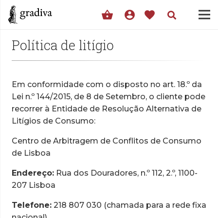
shopping_basket
account_circle
favorite
Política de litígio
Em conformidade com o disposto no art. 18.º da
Lei n.º 144/2015, de 8 de Setembro, o cliente pode
recorrer à Entidade de Resolução Alternativa de
Litígios de Consumo:
Centro de Arbitragem de Conflitos de Consumo
de Lisboa
Endereço:
Rua dos Douradores, n.º 112, 2.º, 1100-
207 Lisboa
Telefone:
218 807 030 (chamada para a rede fixa
nacional)