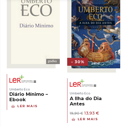
- 30%
Umberto Eco
Diário Mínimo –
Umberto Eco
A Ilha do Dia
Ebook
Antes
LER MAIS
O
O
13,93
€
19,90
€
preço
preço
LER MAIS
original
atual