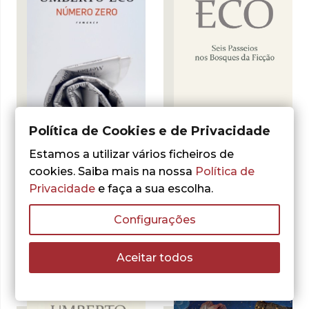
- 30%
Política de Cookies e de Privacidade
Estamos a utilizar vários ficheiros de
cookies. Saiba mais na nossa
Política de
Privacidade
e faça a sua escolha.
Umberto Eco
Número Zero –
Umberto Eco
Ebook
Seis Passeios nos
Configurações
LER MAIS
Bosques da Ficção
O
O
8,40
€
12,00
€
Aceitar todos
preço
preço
LER MAIS
original
atual
era:
é:
12,00 €.
8,40 €.