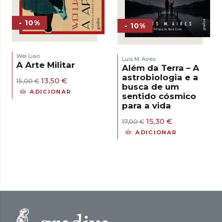
- 10%
- 10%
Wei Liao
Luís M. Aires
A Arte Militar
Além da Terra – A
astrobiologia e a
O
O
13,50
€
15,00
€
busca de um
preço
preço
ADICIONAR
sentido cósmico
original
atual
para a vida
era:
é:
15,00 €.
13,50 €.
O
O
15,30
€
17,00
€
preço
preço
ADICIONAR
original
atual
era:
é:
17,00 €.
15,30 €.