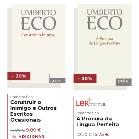
era:
é:
19,90 €.
13,93 €.
- 30%
- 30%
Umberto Eco
Construir o
Inimigo e Outros
Umberto Eco
Escritos
A Procura da
Ocasionais
Língua Perfeita
O
O
9,80
€
14,00
€
O
O
15,75
€
preço
preço
22,50
€
ADICIONAR