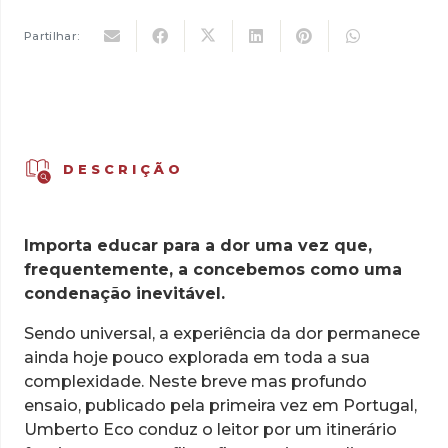
14,00 €.
12,60 €.
Reflexões
sobre
Partilhar:
a
Dor
DESCRIÇÃO
Importa educar para a dor uma vez que,
frequentemente, a concebemos como uma
condenação inevitável.
Sendo universal, a experiência da dor permanece
ainda hoje pouco explorada em toda a sua
complexidade. Neste breve mas profundo
ensaio, publicado pela primeira vez em Portugal,
Umberto Eco conduz o leitor por um itinerário