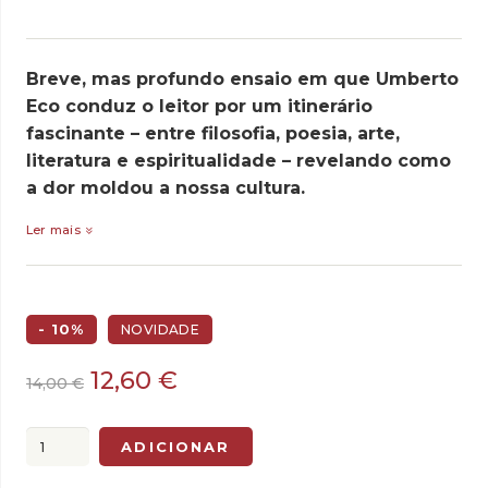
Breve, mas profundo ensaio em que Umberto
Eco conduz o leitor por um itinerário
fascinante – entre filosofia, poesia, arte,
literatura e espiritualidade – revelando como
a dor moldou a nossa cultura.
Ler mais
- 10%
NOVIDADE
O
O
12,60
€
14,00
€
preço
preço
original
atual
Quantidade
ADICIONAR
era:
é:
de