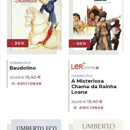
- 30%
- 30%
Umberto Eco
Baudolino
Umberto Eco
O
O
15,40
€
22,00
€
A Misteriosa
preço
preço
ADICIONAR
Chama da Rainha
original
atual
era:
é:
Loana
22,00 €.
15,40 €.
O
O
15,40
€
22,00
€
preço
preço
ADICIONAR
original
atual
era:
é:
22,00 €.
15,40 €.