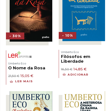
- 10%
- 30%
Umberto Eco
Filósofos em
Liberdade
Umberto Eco
O Nome da Rosa
O
O
14,85
€
16,50
€
preço
preço
ADICIONAR
O
O
15,05
€
21,50
€
original
atual
preço
preço
era:
é:
LER MAIS
original
atual
16,50 €.
14,85 €.
era:
é:
21,50 €.
15,05 €.