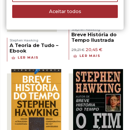
- 30%
Aceitar todos
Stephen Hawking
Breve História do
Tempo Ilustrada
Stephen Hawking
A Teoria de Tudo –
O
O
20,45
€
29,21
€
Ebook
preço
preço
LER MAIS
LER MAIS
original
atual
era:
é:
29,21 €.
20,45 €.