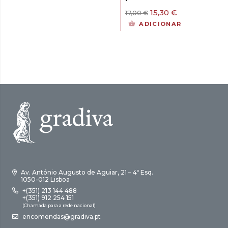
15,00 €.
13,50 €.
O
O
15,30
€
17,00
€
preço
preço
ADICIONAR
original
atual
era:
é:
17,00 €.
15,30 €.
Av. António Augusto de Aguiar, 21 – 4º Esq.
1050-012 Lisboa
+(351) 213 144 488
+(351) 912 254 151
(Chamada para a rede nacional)
encomendas@gradiva.pt