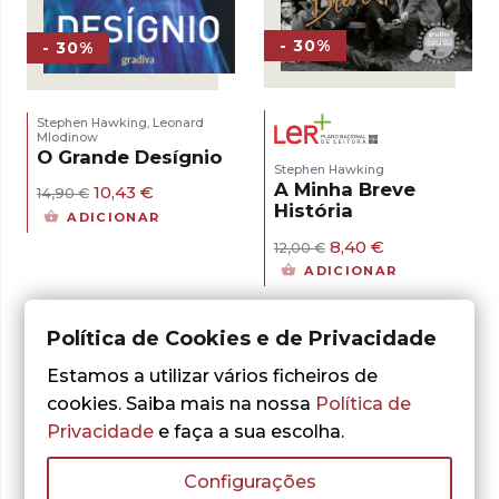
- 30%
- 30%
Stephen Hawking
Leonard
,
Mlodinow
O Grande Desígnio
Stephen Hawking
A Minha Breve
O
O
10,43
€
14,90
€
História
preço
preço
ADICIONAR
original
atual
O
O
8,40
€
era:
é:
12,00
€
preço
preço
14,90 €.
10,43 €.
ADICIONAR
original
atual
era:
é:
12,00 €.
8,40 €.
Política de Cookies e de Privacidade
Estamos a utilizar vários ficheiros de
cookies. Saiba mais na nossa
Política de
Privacidade
e faça a sua escolha.
Configurações