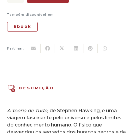
era:
é:
de
15,50 €.
13,95 €.
A
Também disponível em:
Teoria
de
Ebook
Tudo
Partilhar:
DESCRIÇÃO
A Teoria de Tudo,
de Stephen Hawking, é uma
viagem fascinante pelo universo e pelos limites
do conhecimento humano. O físico que
desvendou os segredos dos buracos negros e da