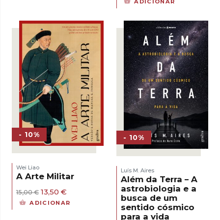
ADICIONAR
original
atual
era:
é:
17,00 €.
15,30 €.
- 10%
- 10%
Wei Liao
Luís M. Aires
A Arte Militar
Além da Terra – A
astrobiologia e a
O
O
13,50
€
15,00
€
busca de um
preço
preço
ADICIONAR
sentido cósmico
original
atual
para a vida
era:
é: