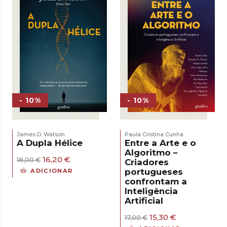
- 10%
- 10%
James D. Watson
Paula Cristina Cunha
A Dupla Hélice
Entre a Arte e o
Algoritmo –
O
O
16,20
€
18,00
€
Criadores
preço
preço
portugueses
ADICIONAR
original
atual
confrontam a
era:
é:
Inteligência
18,00 €.
16,20 €.
Artificial
O
O
15,30
€
17,00
€
preço
preço