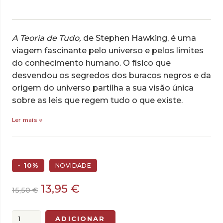
A Teoria de Tudo,
de Stephen Hawking, é uma
viagem fascinante pelo universo e pelos limites
do conhecimento humano. O físico que
desvendou os segredos dos buracos negros e da
origem do universo partilha a sua visão única
sobre as leis que regem tudo o que existe.
Ler mais
- 10%
NOVIDADE
O
O
13,95
€
15,50
€
preço
preço
original
atual
Quantidade
ADICIONAR