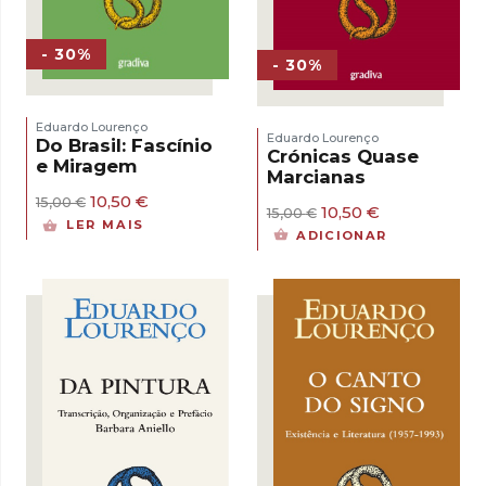
- 30%
- 30%
Eduardo Lourenço
Eduardo Lourenço
Do Brasil: Fascínio
Crónicas Quase
e Miragem
Marcianas
O
O
10,50
€
15,00
€
O
O
10,50
€
15,00
€
preço
preço
LER MAIS
preço
preço
original
atual
ADICIONAR
original
atual
era:
é:
era:
é:
15,00 €.
10,50 €.
15,00 €.
10,50 €.