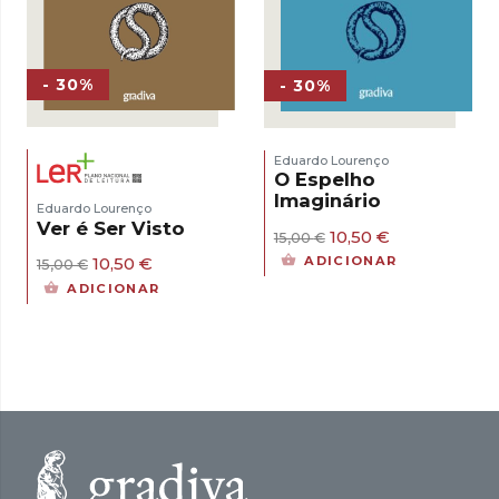
- 30%
- 30%
Eduardo Lourenço
O Espelho
Imaginário
Eduardo Lourenço
Ver é Ser Visto
O
O
10,50
€
15,00
€
preço
preço
O
O
10,50
€
ADICIONAR
15,00
€
original
atual
preço
preço
ADICIONAR
era:
é:
original
atual
15,00 €.
10,50 €.
era:
é:
15,00 €.
10,50 €.