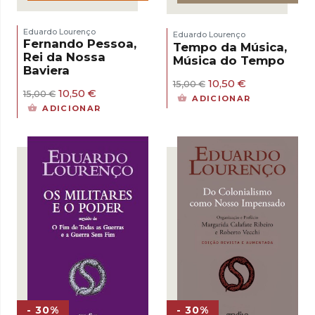
Eduardo Lourenço
Eduardo Lourenço
Fernando Pessoa,
Tempo da Música,
Rei da Nossa
Música do Tempo
Baviera
O
O
10,50
€
15,00
€
O
O
10,50
€
preço
preço
15,00
€
ADICIONAR
preço
preço
original
atual
ADICIONAR
original
atual
era:
é:
era:
é:
15,00 €.
10,50 €.
15,00 €.
10,50 €.
- 30%
- 30%