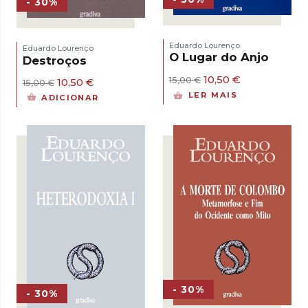
- 30%
Eduardo Lourenço
Eduardo Lourenço
O Lugar do Anjo
Destroços
O
O
10,50
€
15,00
€
O
O
10,50
€
15,00
€
preço
preço
preço
preço
LER MAIS
ADICIONAR
original
atual
original
atual
era:
é:
era:
é:
15,00 €.
10,50 €.
15,00 €.
10,50 €.
- 30%
- 30%