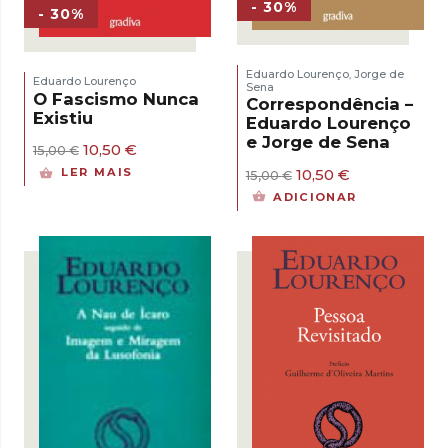
- 30%
- 30%
Eduardo Lourenço
Jorge de
,
Eduardo Lourenço
Sena
O Fascismo Nunca
Correspondência –
Existiu
Eduardo Lourenço
e Jorge de Sena
O
O
10,50
€
15,00
€
preço
preço
O
O
LER MAIS
10,50
€
15,00
€
original
atual
preço
preço
ADICIONAR
era:
é:
original
atual
15,00 €.
10,50 €.
era:
é:
15,00 €.
10,50 €.