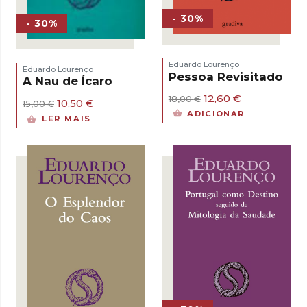
- 30%
- 30%
Eduardo Lourenço
Eduardo Lourenço
Pessoa Revisitado
A Nau de Ícaro
O
O
12,60
€
18,00
€
O
O
10,50
€
15,00
€
preço
preço
preço
preço
ADICIONAR
LER MAIS
original
atual
original
atual
era:
é:
era:
é:
18,00 €.
12,60 €.
15,00 €.
10,50 €.