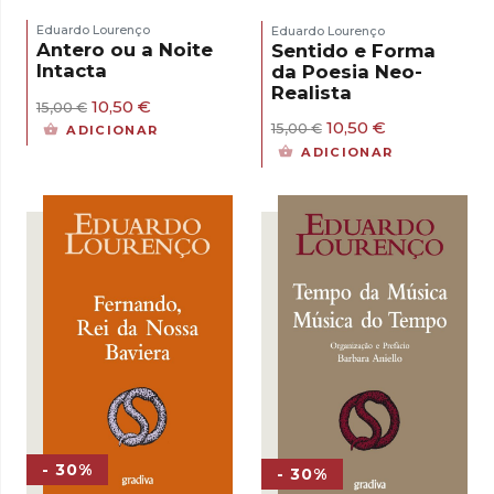
Eduardo Lourenço
Eduardo Lourenço
Antero ou a Noite
Sentido e Forma
Intacta
da Poesia Neo-
Realista
O
O
10,50
€
15,00
€
preço
preço
O
O
10,50
€
15,00
€
ADICIONAR
original
atual
preço
preço
ADICIONAR
era:
é:
original
atual
15,00 €.
10,50 €.
era:
é:
15,00 €.
10,50 €.
- 30%
- 30%