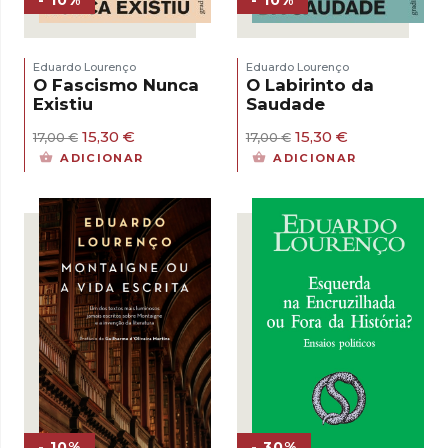
- 10%
- 10%
Eduardo Lourenço
Eduardo Lourenço
O Fascismo Nunca
O Labirinto da
Existiu
Saudade
O
O
O
O
15,30
€
15,30
€
17,00
€
17,00
€
preço
preço
preço
preço
ADICIONAR
ADICIONAR
original
atual
original
atual
era:
é:
era:
é:
17,00 €.
15,30 €.
17,00 €.
15,30 €.
- 30%
- 10%