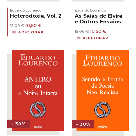
Eduardo Lourenço
Eduardo Lourenço
Heterodoxia, Vol. 2
As Saias de Elvira
e Outros Ensaios
O
O
10,50
€
15,00
€
preço
preço
O
O
10,50
€
15,00
€
ADICIONAR
original
atual
preço
preço
ADICIONAR
era:
é:
original
atual
15,00 €.
10,50 €.
era:
é:
15,00 €.
10,50 €.
- 30%
- 30%