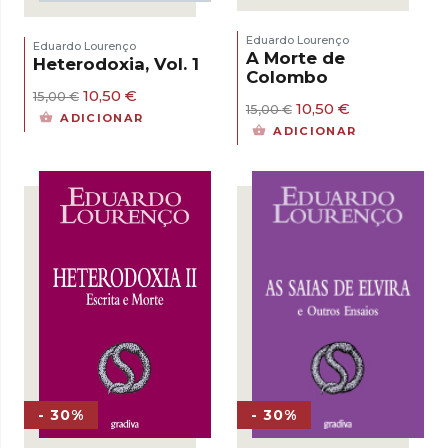
Eduardo Lourenço
Eduardo Lourenço
A Morte de
Heterodoxia, Vol. 1
Colombo
O
O
10,50
€
15,00
€
O
O
10,50
€
15,00
€
preço
preço
ADICIONAR
preço
preço
original
atual
ADICIONAR
original
atual
era:
é:
era:
é:
15,00 €.
10,50 €.
15,00 €.
10,50 €.
- 30%
- 30%