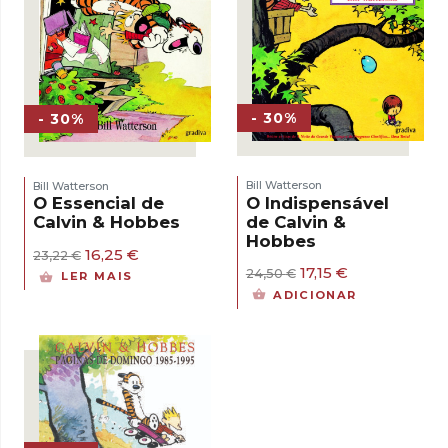
- 30%
- 30%
Bill Watterson
Bill Watterson
O Indispensável
O Essencial de
de Calvin &
Calvin & Hobbes
Hobbes
O
O
16,25
€
23,22
€
preço
preço
O
O
17,15
€
24,50
€
LER MAIS
original
atual
preço
preço
ADICIONAR
era:
é:
original
atual
23,22 €.
16,25 €.
era:
é:
24,50 €.
17,15 €.