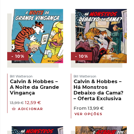
- 10%
- 10%
Bill Watterson
Bill Watterson
Calvin & Hobbes –
Calvin & Hobbes –
A Noite da Grande
Há Monstros
Vingança
Debaixo da Cama?
– Oferta Exclusiva
O
O
12,59
€
13,99
€
preço
preço
From
13,99
€
ADICIONAR
original
atual
VER OPÇÕES
era:
é:
13,99 €.
12,59 €.