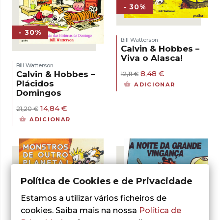
- 30%
- 30%
Bill Watterson
Calvin & Hobbes –
Viva o Alasca!
Bill Watterson
O
O
8,48
€
Calvin & Hobbes –
12,11
€
preço
preço
Plácidos
ADICIONAR
original
atual
Domingos
era:
é:
12,11 €.
8,48 €.
O
O
14,84
€
21,20
€
preço
preço
ADICIONAR
original
atual
era:
é:
21,20 €.
14,84 €.
Política de Cookies e de Privacidade
Estamos a utilizar vários ficheiros de
cookies. Saiba mais na nossa
Política de
- 30%
- 30%