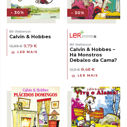
- 30%
- 30%
Bill Watterson
Calvin & Hobbes
Bill Watterson
O
O
9,79
€
13,99
€
Calvin & Hobbes –
preço
preço
LER MAIS
Há Monstros
original
atual
era:
é:
Debaixo da Cama?
13,99 €.
9,79 €.
O
O
8,48
€
12,11
€
preço
preço
LER MAIS
original
atual
era:
é:
12,11 €.
8,48 €.