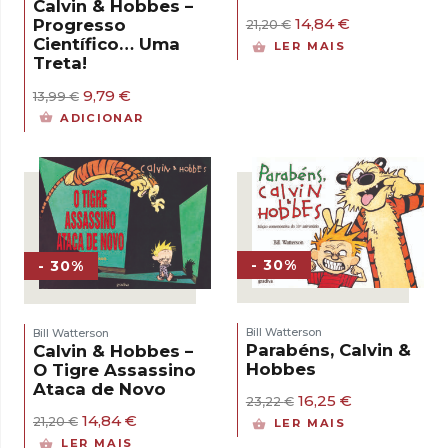
Calvin & Hobbes –
O
O
14,84
€
Progresso
21,20
€
preço
preço
Científico… Uma
LER MAIS
original
atual
Treta!
era:
é:
21,20 €.
14,84 €.
O
O
9,79
€
13,99
€
preço
preço
ADICIONAR
original
atual
era:
é:
13,99 €.
9,79 €.
- 30%
- 30%
Bill Watterson
Bill Watterson
Parabéns, Calvin &
Calvin & Hobbes –
Hobbes
O Tigre Assassino
Ataca de Novo
O
O
16,25
€
23,22
€
preço
preço
O
O
14,84
€
21,20
€
LER MAIS
original
atual
preço
preço
LER MAIS