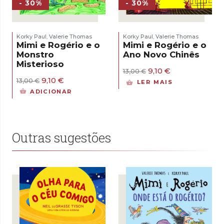
- 30%
- 30%
Korky Paul
Valerie Thomas
Korky Paul
Valerie Thomas
,
,
Mimi e Rogério e o
Mimi e Rogério e o
Monstro
Ano Novo Chinês
Misterioso
O
O
9,10
€
13,00
€
preço
preço
O
O
9,10
€
13,00
€
LER MAIS
original
atual
preço
preço
ADICIONAR
era:
é:
original
atual
13,00 €.
9,10 €.
era:
é:
13,00 €.
9,10 €.
Outras sugestões