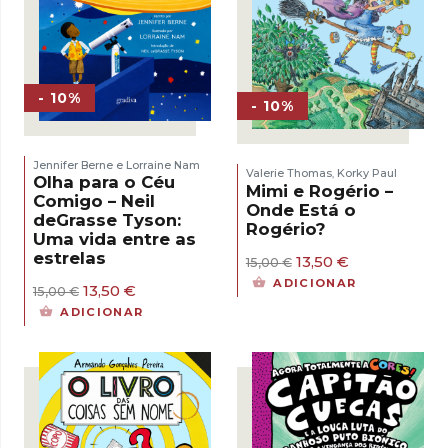
- 10%
- 10%
Jennifer Berne e Lorraine Nam
Valerie Thomas
Korky Paul
,
Olha para o Céu
Mimi e Rogério –
Comigo – Neil
Onde Está o
deGrasse Tyson:
Rogério?
Uma vida entre as
estrelas
O
O
13,50
€
15,00
€
preço
preço
ADICIONAR
O
O
13,50
€
15,00
€
original
atual
preço
preço
era:
é:
ADICIONAR
original
atual
15,00 €.
13,50 €.
era:
é:
15,00 €.
13,50 €.