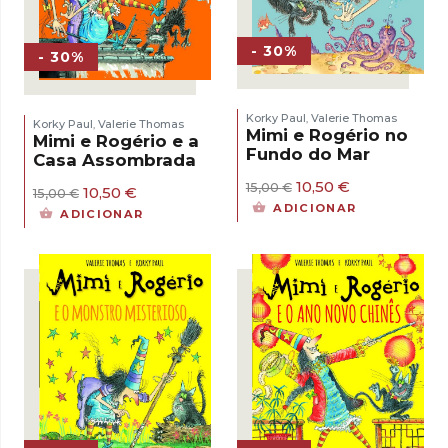
- 30%
- 30%
Korky Paul
Valerie Thomas
,
Korky Paul
Valerie Thomas
,
Mimi e Rogério no
Mimi e Rogério e a
Fundo do Mar
Casa Assombrada
O
O
10,50
€
15,00
€
O
O
10,50
€
15,00
€
preço
preço
preço
preço
ADICIONAR
ADICIONAR
original
atual
original
atual
era:
é:
era:
é:
15,00 €.
10,50 €.
15,00 €.
10,50 €.