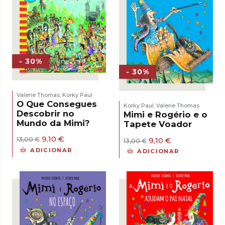
- 30%
- 30%
Valerie Thomas
Korky Paul
,
O Que Consegues
Korky Paul
Valerie Thomas
,
Descobrir no
Mimi e Rogério e o
Mundo da Mimi?
Tapete Voador
O
O
9,10
€
O
O
9,10
€
13,00
€
13,00
€
preço
preço
preço
preço
ADICIONAR
ADICIONAR
original
atual
original
atual
era:
é:
era:
é:
13,00 €.
9,10 €.
13,00 €.
9,10 €.