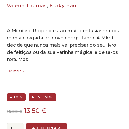
Valerie Thomas
,
Korky Paul
A Mimi e o Rogério estão muito entusiasmados
com a chegada do novo computador. A Mimi
decide que nunca mais vai precisar do seu livro
de feitiços ou da sua varinha mágica, e deita-os
fora. Mas…
Ler mais
- 10%
NOVIDADE
O
O
13,50
€
15,00
€
preço
preço
original
atual
Quantidade
ADICIONAR