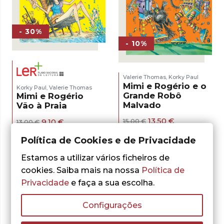
- 30%
- 10%
Valerie Thomas
Korky Paul
,
Mimi e Rogério e o
Korky Paul
Valerie Thomas
,
Grande Robô
Mimi e Rogério
Malvado
Vão à Praia
O
O
13,50
€
O
O
9,10
€
15,00
€
13,00
€
preço
preço
preço
preço
ADICIONAR
LER MAIS
original
atual
original
atual
Política de Cookies e de Privacidade
era:
é:
era:
é:
15,00 €.
13,50 €.
13,00 €.
9,10 €.
Estamos a utilizar vários ficheiros de
cookies. Saiba mais na nossa
Política de
Privacidade
e faça a sua escolha.
Configurações