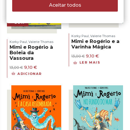
Aceitar todos
- 30%
- 30%
Korky Paul
Valerie Thomas
,
Mimi e Rogério e a
Korky Paul
Valerie Thomas
,
Varinha Mágica
Mimi e Rogério à
Boleia da
O
O
9,10
€
13,00
€
Vassoura
preço
preço
LER MAIS
original
atual
O
O
9,10
€
13,00
€
era:
é:
preço
preço
ADICIONAR
13,00 €.
9,10 €.
original
atual
era:
é:
13,00 €.
9,10 €.