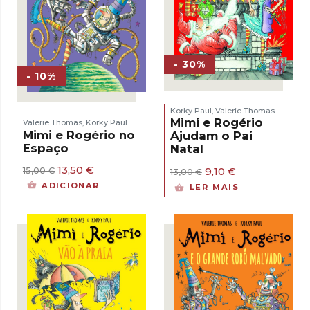
- 30%
- 10%
Korky Paul
Valerie Thomas
,
Mimi e Rogério
Valerie Thomas
Korky Paul
,
Mimi e Rogério no
Ajudam o Pai
Espaço
Natal
O
O
13,50
€
O
O
9,10
€
15,00
€
13,00
€
preço
preço
preço
preço
ADICIONAR
LER MAIS
original
atual
original
atual
era:
é:
era:
é:
15,00 €.
13,50 €.
13,00 €.
9,10 €.