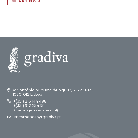
LER MAIS
original
atual
era:
é:
8,00 €.
5,60 €.
Av. António Augusto de Aguiar, 21 – 4º Esq.
1050-012 Lisboa
+(351) 213 144 488
+(351) 912 254 151
(Chamada para a rede nacional)
encomendas@gradiva.pt