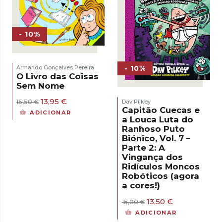
- 10%
- 10%
Armando Gonçalves Pereira
O Livro das Coisas
Sem Nome
O
O
13,95
€
Dav Pilkey
15,50
€
preço
preço
Capitão Cuecas e
ADICIONAR
original
atual
a Louca Luta do
era:
é:
Ranhoso Puto
15,50 €.
13,95 €.
Biónico, Vol. 7 –
Parte 2: A
Vingança dos
Ridículos Moncos
Robóticos (agora
a cores!)
O
O
13,50
€
15,00
€
preço
preço
ADICIONAR
original
atual