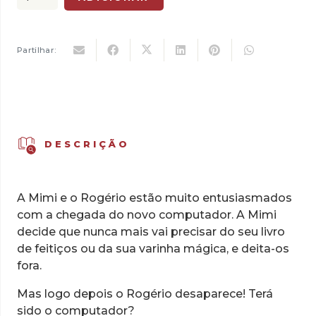
era:
é:
de
15,00 €.
13,50 €.
Mimi
e
Partilhar:
Rogério:
O
Computador
da
Mimi
DESCRIÇÃO
A Mimi e o Rogério estão muito entusiasmados
com a chegada do novo computador. A Mimi
decide que nunca mais vai precisar do seu livro
de feitiços ou da sua varinha mágica, e deita-os
fora.
Mas logo depois o Rogério desaparece! Terá
sido o computador?