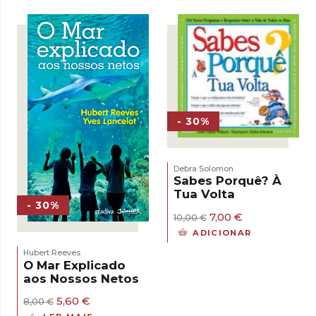
era:
é:
15,00 €.
13,50 €.
- 30%
Debra Solomon
Sabes Porquê? À
Tua Volta
- 30%
O
O
7,00
€
10,00
€
preço
preço
ADICIONAR
original
atual
era:
é:
Hubert Reeves
10,00 €.
7,00 €.
O Mar Explicado
aos Nossos Netos
O
O
5,60
€
8,00
€
preço
preço