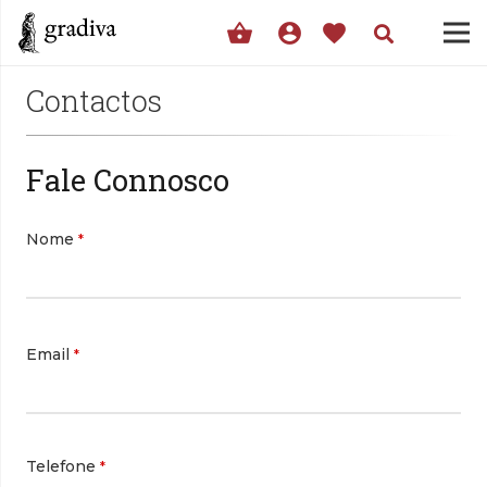
shopping_basket
account_circle
favorite
Contactos
Fale Connosco
Nome
*
Email
*
Telefone
*