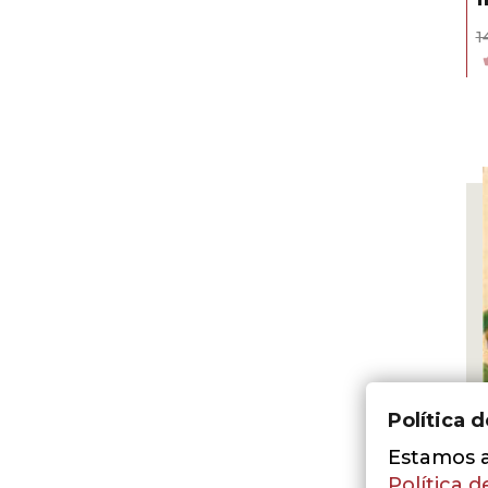
1
Política 
Estamos a 
Política d
J