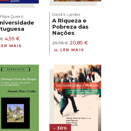
David S. Landes
Filipe Queiró
A Riqueza e
niversidade
Pobreza das
rtuguesa
Nações
O
O
4,59
€
€
O
O
20,85
€
29,78
€
preço
preço
LER MAIS
preço
preço
original
atual
LER MAIS
original
atual
era:
é:
era:
é:
6,56 €.
4,59 €.
29,78 €.
20,85 €.
- 30%