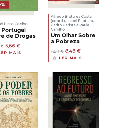
0%
Alfredo Bruto da Costa
(coord.), Isabel Baptista,
el Pinto Coelho
Pedro Perista e Paula
Portugal
Carrilho
Um Olhar Sobre
re de Drogas
a Pobreza
O
O
5,66
€
8
€
O
O
preço
preço
8,48
€
12,11
€
LER MAIS
preço
preço
original
atual
LER MAIS
original
atual
era:
é:
era:
é:
8,08 €.
5,66 €.
12,11 €.
8,48 €.