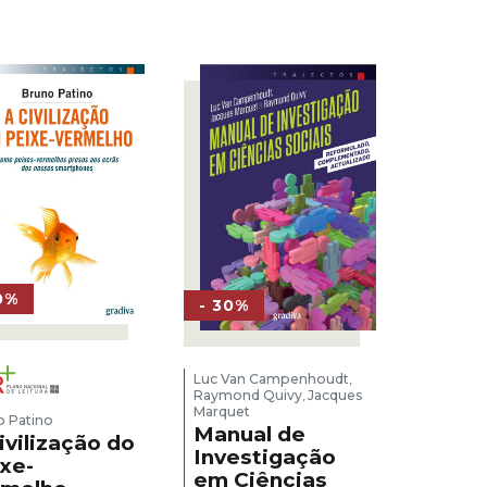
0%
- 30%
Luc Van Campenhoudt
,
Raymond Quivy
Jacques
,
Marquet
o Patino
Manual de
ivilização do
Investigação
xe-
em Ciências