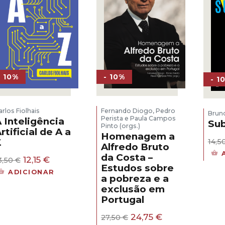
- 10%
- 10%
- 1
arlos Fiolhais
Fernando Diogo, Pedro
Brun
Perista e Paula Campos
 Inteligência
Su
Pinto (orgs.)
rtificial de A a
Homenagem a
Z
14,5
Alfredo Bruto
da Costa –
O
O
12,15
€
3,50
€
Estudos sobre
preço
preço
ADICIONAR
original
atual
a pobreza e a
era:
é:
exclusão em
13,50 €.
12,15 €.
Portugal
O
O
24,75
€
27,50
€