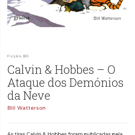
Ficção
,
BD
Calvin & Hobbes – O
Ataque dos Demónios
da Neve
Bill Watterson
As tiras Calvin & Hobbes foram publicadas pela