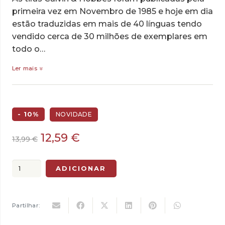
primeira vez em Novembro de 1985 e hoje em dia
estão traduzidas em mais de 40 línguas tendo
vendido cerca de 30 milhões de exemplares em
todo o…
Ler mais
- 10%
NOVIDADE
O
O
12,59
€
13,99
€
preço
preço
original
atual
Quantidade
ADICIONAR
era:
é:
de
13,99 €.
12,59 €.
Calvin
&
Partilhar:
Hobbes