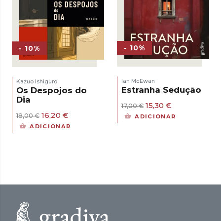
- 10%
- 10%
Ian McEwan
Kazuo Ishiguro
Estranha Sedução
Os Despojos do
Dia
O
O
15,30
€
17,00
€
preço
preço
O
O
16,20
€
18,00
€
ADICIONAR
original
atual
preço
preço
ADICIONAR
era:
é:
original
atual
17,00 €.
15,30 €.
era:
é:
18,00 €.
16,20 €.