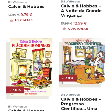
Bill Watterson
Bill Watterson
Calvin & Hobbes –
Calvin & Hobbes
A Noite da Grande
O
O
9,79
€
Vingança
13,99
€
preço
preço
LER MAIS
original
atual
O
O
12,59
€
13,99
€
era:
é:
preço
preço
ADICIONAR
13,99 €.
9,79 €.
original
atual
era:
é:
13,99 €.
12,59 €.
- 30%
- 30%
Bill Watterson
Calvin & Hobbes –
Progresso
Bill Watterson
Científico… Uma