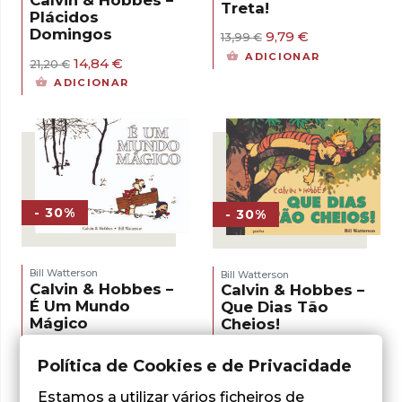
Calvin & Hobbes –
Treta!
Plácidos
Domingos
O
O
9,79
€
13,99
€
preço
preço
ADICIONAR
O
O
14,84
€
21,20
€
original
atual
preço
preço
era:
é:
ADICIONAR
original
atual
13,99 €.
9,79 €.
era:
é:
21,20 €.
14,84 €.
- 30%
- 30%
Bill Watterson
Bill Watterson
Calvin & Hobbes –
Calvin & Hobbes –
É Um Mundo
Que Dias Tão
Mágico
Cheios!
O
O
16,25
€
O
O
14,84
€
23,22
€
21,20
€
Política de Cookies e de Privacidade
preço
preço
preço
preço
ADICIONAR
LER MAIS
original
atual
original
atual
era:
é:
Estamos a utilizar vários ficheiros de
era:
é: