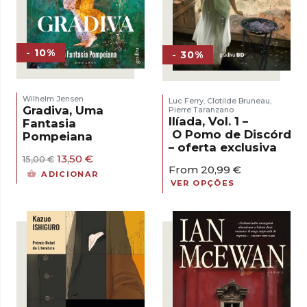
- 10%
- 30%
Wilhelm Jensen
Luc Ferry
Clotilde Bruneau
,
,
Gradiva, Uma
Pierre Taranzano
Ilíada, Vol. 1 –
Fantasia
O Pomo de Discórdia
Pompeiana
– oferta exclusiva
O
O
13,50
€
15,00
€
From
20,99
€
preço
preço
ADICIONAR
original
atual
VER OPÇÕES
era:
é:
15,00 €.
13,50 €.