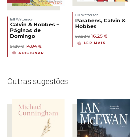
Bill Watterson
Bill Watterson
Parabéns, Calvin &
Calvin & Hobbes –
Hobbes
Páginas de
O
O
16,25
€
Domingo
23,22
€
preço
preço
LER MAIS
O
O
14,84
€
original
atual
21,20
€
preço
preço
era:
é:
ADICIONAR
original
atual
23,22 €.
16,25 €.
era:
é:
21,20 €.
14,84 €.
Outras sugestões