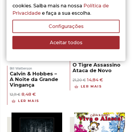
23,22 €.
16,25 €.
21,20 €.
14,84 €.
cookies. Saiba mais na nossa
Política de
Privacidade
e faça a sua escolha.
Configurações
- 30%
Aceitar todos
- 30%
Bill Watterson
Calvin & Hobbes –
O Tigre Assassino
Bill Watterson
Ataca de Novo
Calvin & Hobbes –
A Noite da Grande
O
O
14,84
€
21,20
€
preço
preço
Vingança
LER MAIS
original
atual
O
O
8,48
€
era:
é:
12,11
€
preço
preço
21,20 €.
14,84 €.
LER MAIS
original
atual
era:
é:
12,11 €.
8,48 €.