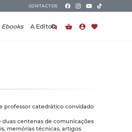
CONTACTOS
shopping_basket
account_circle
favorite
Ebooks
A Editora
 e professor catedrático convidado
de duas centenas de comunicações
s, memórias técnicas, artigos