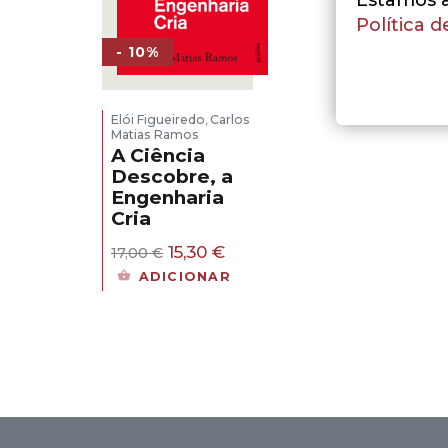
Estamos a 
Política d
- 10%
Elói Figueiredo
Carlos
,
Matias Ramos
A Ciência
Descobre, a
Engenharia
Cria
O
O
15,30
€
17,00
€
preço
preço
ADICIONAR
original
atual
era:
é:
17,00 €.
15,30 €.