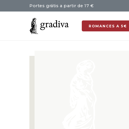
Portes grátis a partir de 17 €
ROMANCES A 5€