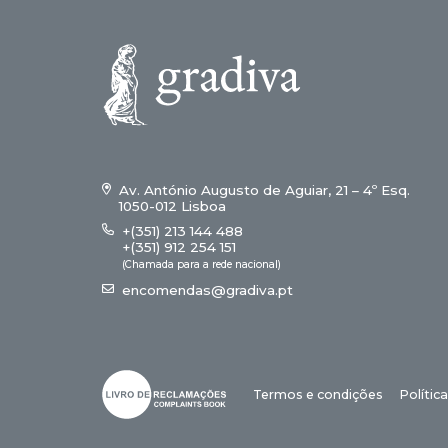
Av. António Augusto de Aguiar, 21 – 4º Esq.
1050-012 Lisboa
+(351) 213 144 488
+(351) 912 254 151
(Chamada para a rede nacional)
encomendas@gradiva.pt
Termos e condições
Polític