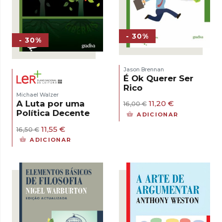
- 30%
- 30%
Jason Brennan
É Ok Querer Ser
Rico
Michael Walzer
O
O
A Luta por uma
11,20
€
16,00
€
preço
preço
Política Decente
ADICIONAR
original
atual
era:
é:
O
O
11,55
€
16,50
€
16,00 €.
11,20 €.
preço
preço
ADICIONAR
original
atual
era:
é:
16,50 €.
11,55 €.