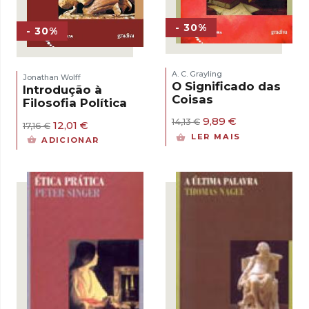
- 30%
- 30%
A. C. Grayling
Jonathan Wolff
O Significado das
Introdução à
Coisas
Filosofia Política
O
O
9,89
€
14,13
€
O
O
12,01
€
17,16
€
preço
preço
preço
preço
LER MAIS
ADICIONAR
original
atual
original
atual
era:
é:
era:
é:
14,13 €.
9,89 €.
17,16 €.
12,01 €.