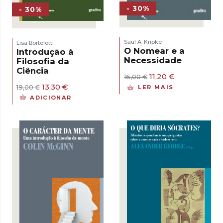
- 30%
- 30%
Saul A. Kripke
Lisa Bortolotti
O Nomear e a
Introdução à
Necessidade
Filosofia da
Ciência
O
O
11,20
€
16,00
€
preço
preço
O
O
13,30
€
19,00
€
LER MAIS
original
atual
preço
preço
ADICIONAR
era:
é:
original
atual
16,00 €.
11,20 €.
era:
é:
19,00 €.
13,30 €.