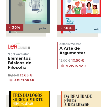
- 30%
- 30%
Anthony Weston
A Arte de
Argumentar
Nigel Warburton
Elementos
O
O
10,50
€
15,00
€
Básicos de
preço
preço
ADICIONAR
Filosofia
original
atual
era:
é:
O
O
13,65
€
19,50
€
15,00 €.
10,50 €.
preço
preço
ADICIONAR
original
atual
era:
é:
19,50 €.
13,65 €.