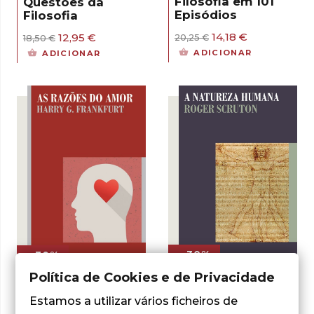
Filosofia em 101
Questões da
Episódios
Filosofia
O
O
14,18
€
O
O
12,95
€
20,25
€
18,50
€
preço
preço
preço
preço
ADICIONAR
ADICIONAR
original
atual
original
atual
era:
é:
era:
é:
20,25 €.
14,18 €.
18,50 €.
12,95 €.
- 30%
- 30%
Política de Cookies e de Privacidade
Estamos a utilizar vários ficheiros de
Roger Scruton
Harry G. Frankfurt
A Natureza