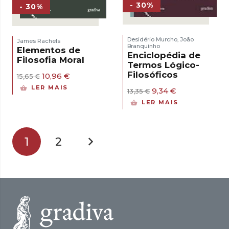
- 30%
- 30%
Desidério Murcho
João
,
James Rachels
Branquinho
Elementos de
Enciclopédia de
Filosofia Moral
Termos Lógico-
Filosóficos
O
O
10,96
€
15,65
€
preço
preço
LER MAIS
O
O
9,34
€
13,35
€
original
atual
preço
preço
era:
é:
LER MAIS
original
atual
15,65 €.
10,96 €.
era:
é:
13,35 €.
9,34 €.
1
2