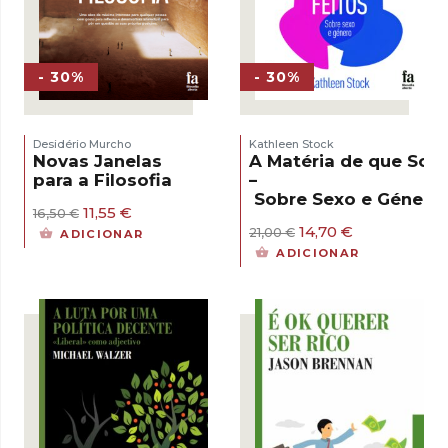
- 30%
- 30%
Desidério Murcho
Kathleen Stock
Novas Janelas
A Matéria de que Som
para a Filosofia
–
Sobre Sexo e Género
O
O
11,55
€
16,50
€
preço
preço
O
O
14,70
€
21,00
€
ADICIONAR
original
atual
preço
preço
ADICIONAR
era:
é:
original
atual
16,50 €.
11,55 €.
era:
é:
21,00 €.
14,70 €.