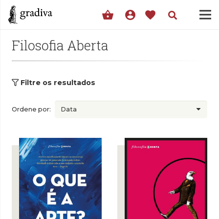
shopping_basket
account_circle
favorite
Filosofia Aberta
Filtre os resultados
Ordene por: