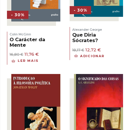
- 30%
- 30%
Alexander George
Que Diria
Colin McGinn
O Carácter da
Sócrates?
Mente
O
O
12,72
€
18,17
€
O
O
11,76
€
preço
preço
16,80
€
ADICIONAR
preço
preço
original
atual
LER MAIS
original
atual
era:
é:
era:
é:
18,17 €.
12,72 €.
16,80 €.
11,76 €.