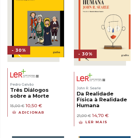
- 30%
- 30%
Pedro Galvão
John R. Searle
Três Diálogos
Da Realidade
sobre a Morte
Física à Realidade
Humana
O
O
10,50
€
15,00
€
preço
preço
ADICIONAR
O
O
14,70
€
original
atual
21,00
€
preço
preço
era:
é:
LER MAIS
original
atual
15,00 €.
10,50 €.
era:
é:
21,00 €.
14,70 €.