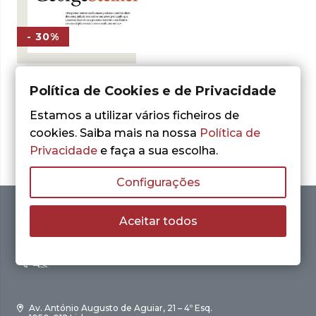
- 30%
George Steiner
Política de Cookies e de Privacidade
As Lições dos
Mestres
Estamos a utilizar vários ficheiros de
O
O
11,90
€
cookies. Saiba mais na nossa
Política de
17,00
€
preço
preço
ADICIONAR
Privacidade
e faça a sua escolha.
original
atual
era:
é:
17,00 €.
11,90 €.
Configurações
Aceitar todos
Av. António Augusto de Aguiar, 21 – 4º Esq.