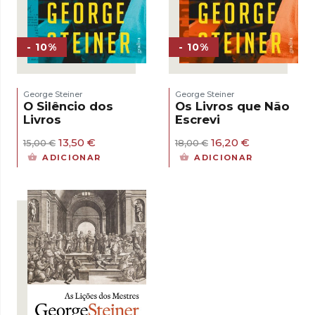
- 10%
- 10%
George Steiner
George Steiner
O Silêncio dos
Os Livros que Não
Livros
Escrevi
O
O
O
O
13,50
€
16,20
€
15,00
€
18,00
€
preço
preço
preço
preço
ADICIONAR
ADICIONAR
original
atual
original
atual
era:
é:
era:
é:
15,00 €.
13,50 €.
18,00 €.
16,20 €.