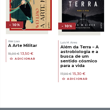
- 10%
- 10%
Wei Liao
Luís M. Aires
A Arte Militar
Além da Terra – A
astrobiologia e a
O
O
13,50
€
15,00
€
busca de um
preço
preço
ADICIONAR
sentido cósmico
original
atual
para a vida
era:
é:
15,00 €.
13,50 €.
O
O
15,30
€
17,00
€
preço
preço
ADICIONAR
original
atual
era:
é:
17,00 €.
15,30 €.