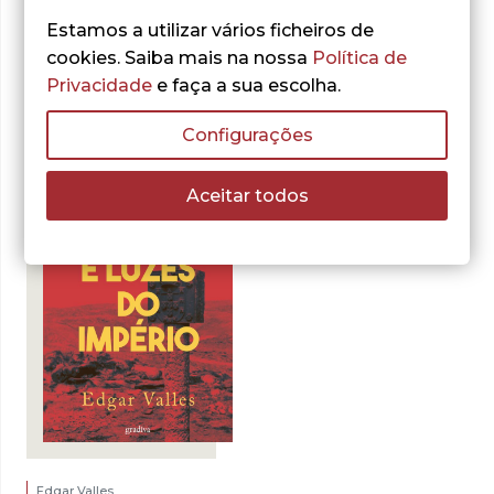
Estamos a utilizar vários ficheiros de
cookies. Saiba mais na nossa
Política de
Do mesmo autor
Privacidade
e faça a sua escolha.
Configurações
Aceitar todos
Edgar Valles