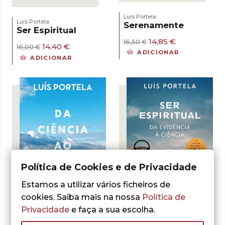
Luís Portela
Luís Portela
Serenamente
Ser Espiritual
O
O
14,85
€
16,50
€
O
O
14,40
€
16,00
€
preço
preço
ADICIONAR
preço
preço
original
atual
ADICIONAR
original
atual
era:
é:
era:
é:
16,50 €.
14,85 €.
16,00 €.
14,40 €.
Política de Cookies e de Privacidade
Estamos a utilizar vários ficheiros de
Luís Portela
Ser Espiritual –
cookies. Saiba mais na nossa
Política de
Audiolivro
Privacidade
e faça a sua escolha.
LER MAIS