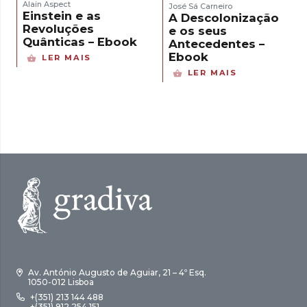
Alain Aspect
José Sá Carneiro
Einstein e as
A Descolonização
Revoluções
e os seus
Quânticas – Ebook
Antecedentes –
Ebook
LER MAIS
LER MAIS
Av. António Augusto de Aguiar, 21 – 4º Esq.
1050-012 Lisboa
+(351) 213 144 488
+(351) 912 254 151