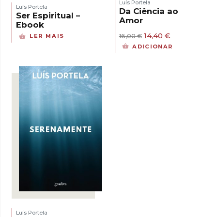
Luís Portela
Luís Portela
Da Ciência ao
Ser Espiritual –
Amor
Ebook
O
O
14,40
€
LER MAIS
16,00
€
preço
preço
ADICIONAR
original
atual
era:
é:
16,00 €.
14,40 €.
Luís Portela