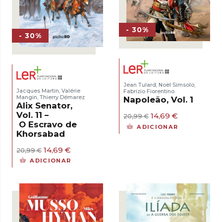
- 30%
- 30%
Jean Tulard
Noël Simsolo
,
,
Jacques Martin
Valérie
Fabrizio Fiorentino
,
Mangin
Thierry Démarez
,
Napoleão, Vol. 1
Alix Senator,
Vol. 11 –
O
O
14,69
€
20,99
€
preço
preço
O Escravo de
ADICIONAR
original
atual
Khorsabad
era:
é:
20,99 €.
14,69 €.
O
O
14,69
€
20,99
€
preço
preço
ADICIONAR
original
atual
era:
é:
20,99 €.
14,69 €.