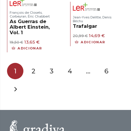
François de Closets
,
Corbeyran
Éric Chabbert
,
Jean-Yves Delitte
Denis
,
As Guerras de
Béchu
Trafalgar
Albert Einstein,
Vol. 1
O
O
14,69
€
20,99
€
preço
preço
O
O
13,65
€
ADICIONAR
19,50
€
original
atual
preço
preço
ADICIONAR
era:
é:
original
atual
20,99 €.
14,69 €.
era:
é:
19,50 €.
13,65 €.
1
2
3
4
…
6