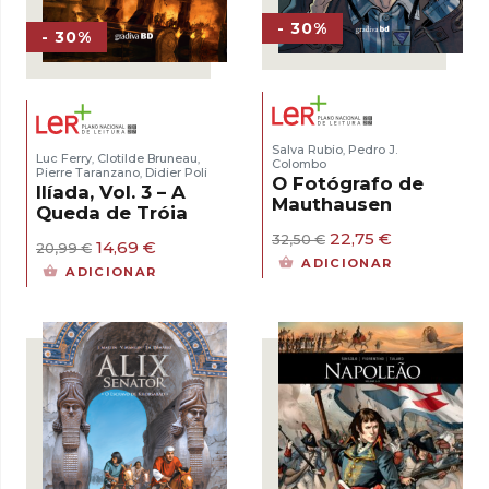
- 30%
- 30%
Salva Rubio
Pedro J.
,
Luc Ferry
Clotilde Bruneau
,
,
Colombo
Pierre Taranzano
Didier Poli
,
O Fotógrafo de
Ilíada, Vol. 3 – A
Mauthausen
Queda de Tróia
O
O
22,75
€
32,50
€
O
O
14,69
€
20,99
€
preço
preço
preço
preço
ADICIONAR
ADICIONAR
original
atual
original
atual
era:
é:
era:
é:
32,50 €.
22,75 €.
20,99 €.
14,69 €.