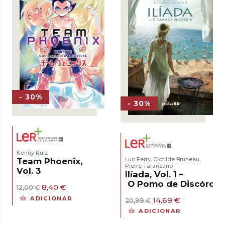
- 30%
- 30%
Kenny Ruiz
Luc Ferry
Clotilde Bruneau
Team Phoenix,
,
,
Pierre Taranzano
Vol. 3
Ilíada, Vol. 1 –
O Pomo de Discórdia
O
O
8,40
€
12,00
€
preço
preço
ADICIONAR
O
O
14,69
€
20,99
€
original
atual
preço
preço
era:
é:
ADICIONAR
original
atual
12,00 €.
8,40 €.