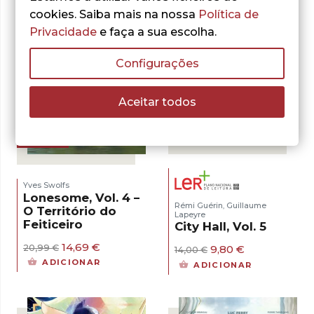
cookies. Saiba mais na nossa
Política de
Privacidade
e faça a sua escolha.
Configurações
Aceitar todos
- 30%
- 30%
Yves Swolfs
Lonesome, Vol. 4 –
Rémi Guérin
Guillaume
,
O Território do
Lapeyre
Feiticeiro
City Hall, Vol. 5
O
O
14,69
€
O
O
20,99
€
9,80
€
14,00
€
preço
preço
preço
preço
ADICIONAR
ADICIONAR
original
atual
original
atual
era:
é:
era:
é:
20,99 €.
14,69 €.
14,00 €.
9,80 €.