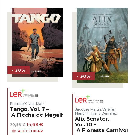
era:
é:
16,50 €.
11,55 €.
16,50 €.
11,55 €.
- 30%
- 30%
Philippe Xavier
Matz
,
Tango, Vol. 7 –
Jacques Martin
Valérie
,
Mangin
Thierry Démarez
A Flecha de Magalhães
,
Alix Senator,
O
O
Vol. 10 –
14,69
€
20,99
€
preço
preço
A Floresta Carnívora
ADICIONAR
original
atual