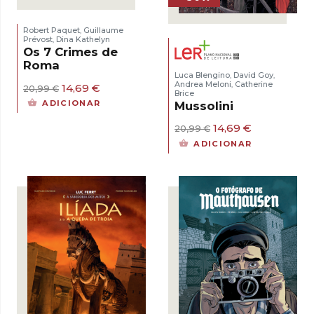
Robert Paquet
Guillaume
,
Prévost
Dina Kathelyn
,
Os 7 Crimes de
Roma
Luca Blengino
David Goy
,
,
Andrea Meloni
Catherine
O
O
,
14,69
€
20,99
€
Brice
preço
preço
ADICIONAR
Mussolini
original
atual
era:
é:
O
O
14,69
€
20,99
€
20,99 €.
14,69 €.
preço
preço
ADICIONAR
original
atual
era:
é:
20,99 €.
14,69 €.