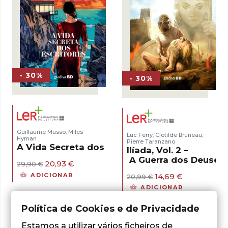
- 30%
- 30%
Guillaume Musso
Miles
,
Luc Ferry
Clotilde Bruneau
,
,
Hyman
Pierre Taranzano
A Vida Secreta dos Escritores
Ilíada, Vol. 2 –
A Guerra dos Deuses
O
O
20,93
€
29,90
€
preço
preço
O
O
ADICIONAR
14,69
€
20,99
€
original
atual
preço
preço
ADICIONAR
era:
é:
original
atual
29,90 €.
20,93 €.
era:
é:
Política de Cookies e de Privacidade
20,99 €.
14,69 €.
Estamos a utilizar vários ficheiros de