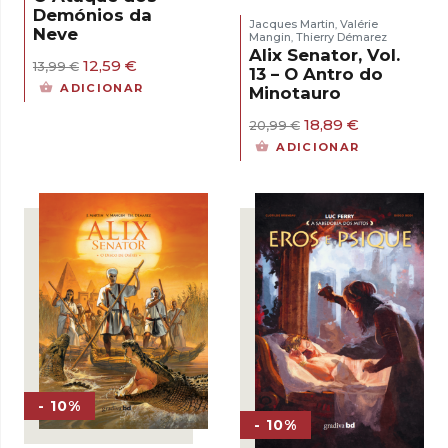
Demónios da
Jacques Martin
Valérie
,
Neve
Mangin
Thierry Démarez
,
Alix Senator, Vol.
O
O
12,59
€
13,99
€
13 – O Antro do
preço
preço
ADICIONAR
Minotauro
original
atual
era:
é:
O
O
18,89
€
20,99
€
13,99 €.
12,59 €.
preço
preço
ADICIONAR
original
atual
era:
é:
20,99 €.
18,89 €.
- 10%
- 10%