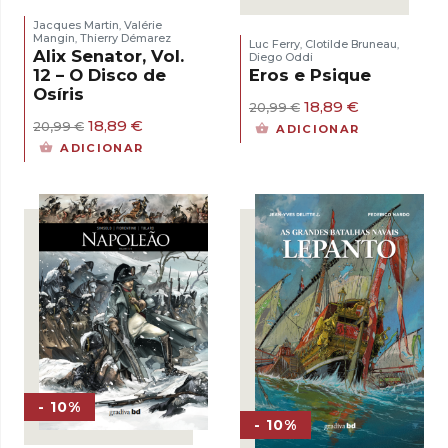
Jacques Martin
Valérie
,
Mangin
Thierry Démarez
,
Luc Ferry
Clotilde Bruneau
,
,
Alix Senator, Vol.
Diego Oddi
12 – O Disco de
Eros e Psique
Osíris
O
O
18,89
€
20,99
€
preço
preço
O
O
18,89
€
20,99
€
ADICIONAR
original
atual
preço
preço
ADICIONAR
era:
é:
original
atual
20,99 €.
18,89 €.
era:
é:
20,99 €.
18,89 €.
- 10%
- 10%