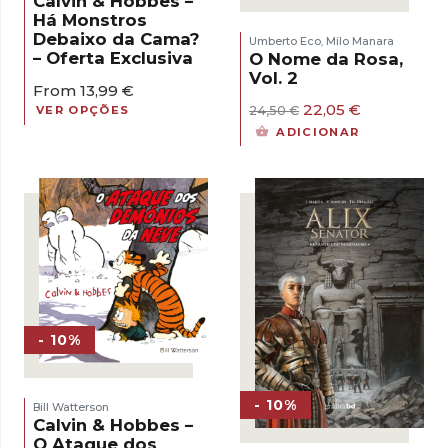
Calvin & Hobbes –
Há Monstros
Debaixo da Cama?
Umberto Eco
Milo Manara
,
– Oferta Exclusiva
O Nome da Rosa,
Vol. 2
From
13,99
€
O
O
22,05
€
VER OPÇÕES
24,50
€
preço
preço
ADICIONAR
original
atual
era:
é:
24,50 €.
22,05 €.
- 10%
- 10%
Bill Watterson
Calvin & Hobbes –
O Ataque dos