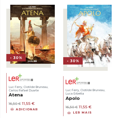
era:
é:
20,99 €.
14,69 €.
- 30%
- 30%
Luc Ferry
Clotilde Bruneau
,
,
Luc Ferry
Clotilde Bruneau
Carlos Rafael Duarte
,
,
Luca Erbetta
Atena
Apolo
O
O
11,55
€
16,50
€
O
O
11,55
€
16,50
€
preço
preço
ADICIONAR
preço
preço
original
atual
LER MAIS
original
atual
era:
é: