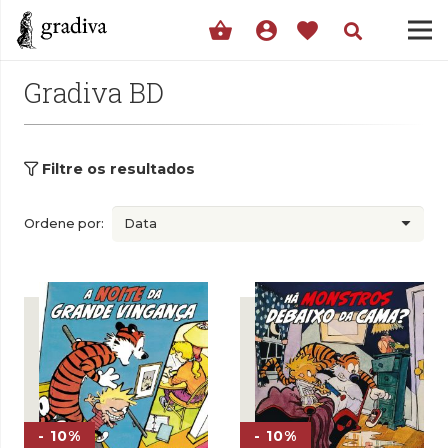
shopping_basket
account_circle
favorite
Gradiva BD
Filtre os resultados
Ordene por:
- 10%
- 10%