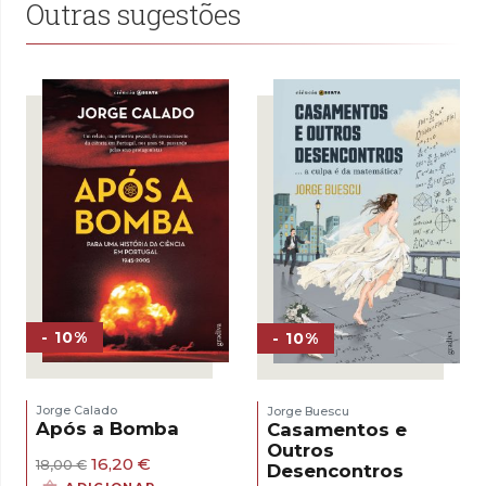
Outras sugestões
- 10%
- 10%
Jorge Calado
Jorge Buescu
Após a Bomba
Casamentos e
Outros
O
O
16,20
€
18,00
€
Desencontros
preço
preço