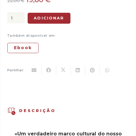
22,00
€
preço
preço
original
atual
Quantidade
ADICIONAR
era:
é:
de
22,00 €.
19,80 €.
O
Também disponível em:
Gene
Egoísta
Ebook
Partilhar:
DESCRIÇÃO
«Um verdadeiro marco cultural do nosso