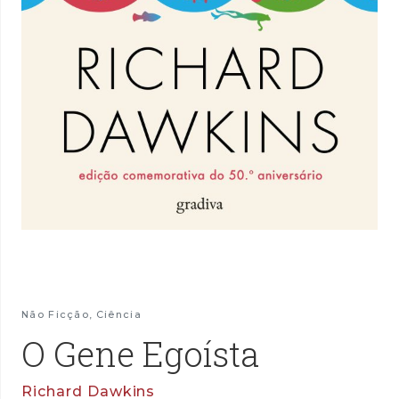
Não Ficção
,
Ciência
O Gene Egoísta
Richard Dawkins