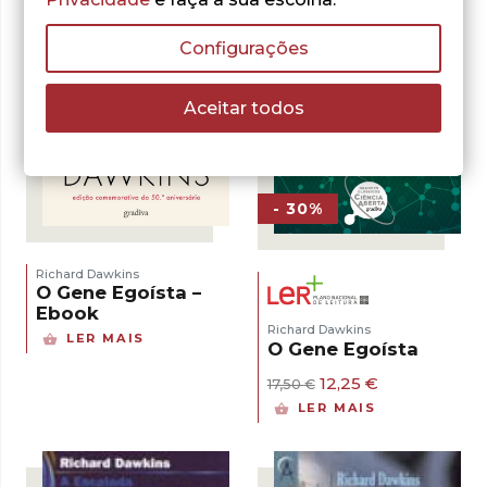
Configurações
Aceitar todos
- 30%
Richard Dawkins
O Gene Egoísta –
Ebook
Richard Dawkins
LER MAIS
O Gene Egoísta
O
O
12,25
€
17,50
€
preço
preço
LER MAIS
original
atual
era:
é:
17,50 €.
12,25 €.