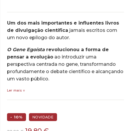
Um dos mais importantes e influentes livros
de divulgação científica
jamais escritos com
um novo epílogo do autor.
O Gene Egoísta
revolucionou a forma de
pensar a evolução
ao introduzir uma
perspectiva centrada no gene, transformando
profundamente o debate científico e alcançando
um vasto público.
Ler mais
- 10%
NOVIDADE
O
O
19,80
€