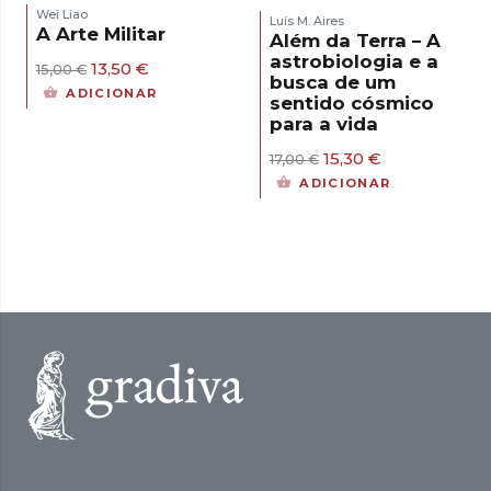
Wei Liao
Luís M. Aires
A Arte Militar
Além da Terra – A
astrobiologia e a
O
O
13,50
€
15,00
€
busca de um
preço
preço
ADICIONAR
sentido cósmico
original
atual
para a vida
era:
é:
15,00 €.
13,50 €.
O
O
15,30
€
17,00
€
preço
preço
ADICIONAR
original
atual
era:
é:
17,00 €.
15,30 €.