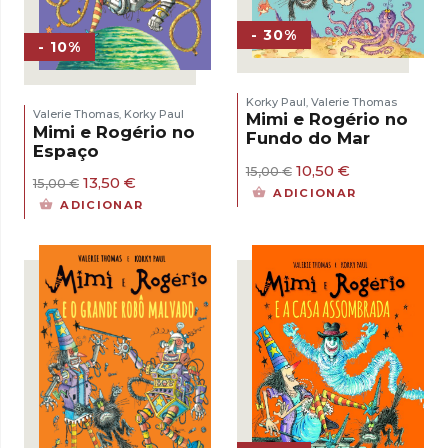
- 30%
- 10%
Korky Paul
Valerie Thomas
,
Valerie Thomas
Korky Paul
,
Mimi e Rogério no
Mimi e Rogério no
Fundo do Mar
Espaço
O
O
10,50
€
15,00
€
O
O
13,50
€
15,00
€
preço
preço
ADICIONAR
preço
preço
original
atual
ADICIONAR
original
atual
era:
é:
era:
é:
15,00 €.
10,50 €.
15,00 €.
13,50 €.