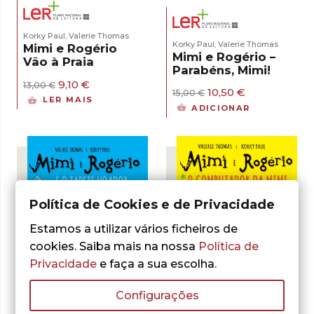
Korky Paul
Valerie Thomas
,
Korky Paul
Valerie Thomas
,
Mimi e Rogério
Mimi e Rogério –
Vão à Praia
Parabéns, Mimi!
O
O
9,10
€
13,00
€
O
O
10,50
€
15,00
€
preço
preço
LER MAIS
preço
preço
original
atual
ADICIONAR
original
atual
era:
é:
era:
é:
13,00 €.
9,10 €.
15,00 €.
10,50 €.
Política de Cookies e de Privacidade
Estamos a utilizar vários ficheiros de
cookies. Saiba mais na nossa
Política de
Privacidade
e faça a sua escolha.
- 30%
Configurações
- 10%