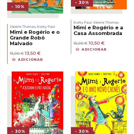
- 30%
- 10%
Korky Paul
Valerie Thomas
,
Mimi e Rogério e a
Valerie Thomas
Korky Paul
,
Mimi e Rogério e o
Casa Assombrada
Grande Robô
O
O
10,50
€
Malvado
15,00
€
preço
preço
ADICIONAR
O
O
original
atual
13,50
€
15,00
€
preço
preço
era:
é:
ADICIONAR
original
atual
15,00 €.
10,50 €.
era:
é:
15,00 €.
13,50 €.
- 30%
- 30%