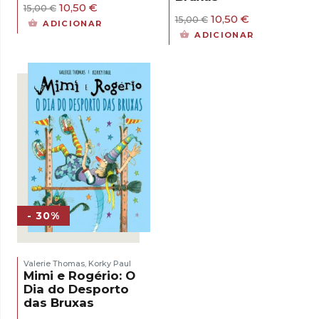
O
O
10,50
€
15,00
€
O
O
10,50
€
preço
preço
15,00
€
ADICIONAR
preço
preço
original
atual
ADICIONAR
original
atual
era:
é:
era:
é:
15,00 €.
10,50 €.
15,00 €.
10,50 €.
- 30%
Valerie Thomas
Korky Paul
,
Mimi e Rogério: O
Dia do Desporto
das Bruxas