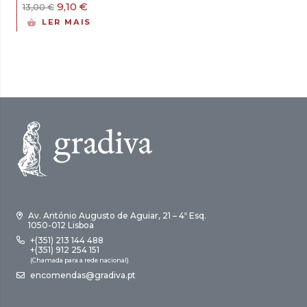
O
O
9,10
€
13,00
€
preço
preço
LER MAIS
original
atual
era:
é:
13,00 €.
9,10 €.
Av. António Augusto de Aguiar, 21 – 4º Esq.
1050-012 Lisboa
+(351) 213 144 488
+(351) 912 254 151
(Chamada para a rede nacional)
encomendas@gradiva.pt