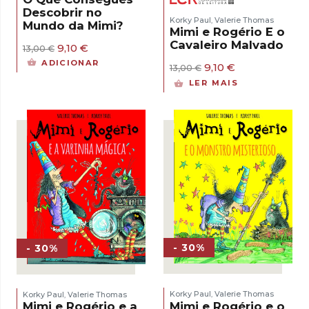
Descobrir no
Korky Paul
Valerie Thomas
,
Mundo da Mimi?
Mimi e Rogério E o
Cavaleiro Malvado
O
O
9,10
€
13,00
€
preço
preço
ADICIONAR
O
O
9,10
€
13,00
€
original
atual
preço
preço
era:
é:
LER MAIS
original
atual
13,00 €.
9,10 €.
era:
é:
13,00 €.
9,10 €.
- 30%
- 30%
Korky Paul
Valerie Thomas
Korky Paul
Valerie Thomas
,
,
Mimi e Rogério e o
Mimi e Rogério e a