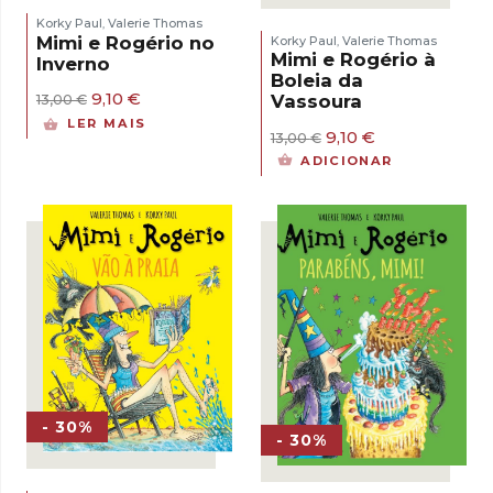
Korky Paul
Valerie Thomas
,
Mimi e Rogério no
Korky Paul
Valerie Thomas
,
Mimi e Rogério à
Inverno
Boleia da
O
O
9,10
€
Vassoura
13,00
€
preço
preço
LER MAIS
original
atual
O
O
9,10
€
13,00
€
era:
é:
preço
preço
ADICIONAR
13,00 €.
9,10 €.
original
atual
era:
é:
13,00 €.
9,10 €.
- 30%
- 30%