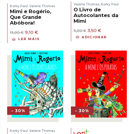
Valerie Thomas
Korky Paul
,
Korky Paul
Valerie Thomas
,
O Livro de
Mimi e Rogério,
Autocolantes da
Que Grande
Mimi
Abóbora!
O
O
3,50
€
5,00
€
O
O
9,10
€
13,00
€
preço
preço
preço
preço
ADICIONAR
LER MAIS
original
atual
original
atual
era:
é:
era:
é:
5,00 €.
3,50 €.
13,00 €.
9,10 €.
- 30%
- 30%
Korky Paul
Valerie Thomas
,