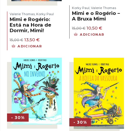
Korky Paul
Valerie Thomas
,
Mimi e o Rogério –
Valerie Thomas
Korky Paul
,
A Bruxa Mimi
Mimi e Rogério:
Está na Hora de
O
O
10,50
€
15,00
€
Dormir, Mimi!
preço
preço
ADICIONAR
original
atual
O
O
13,50
€
15,00
€
era:
é:
preço
preço
ADICIONAR
15,00 €.
10,50 €.
original
atual
era:
é:
15,00 €.
13,50 €.
- 30%
- 30%