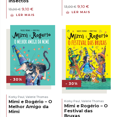
Insectos
O
O
9,10
€
13,00
€
O
O
9,10
€
13,00
€
preço
preço
LER MAIS
preço
preço
original
atual
LER MAIS
original
atual
era:
é:
era:
é:
13,00 €.
9,10 €.
13,00 €.
9,10 €.
- 30%
- 30%
Korky Paul
Valerie Thomas
,
Mimi e Rogério – O
Korky Paul
Valerie Thomas
,
Mimi e Rogério – O
Melhor Amigo da
Festival das
Mimi
Bruxas