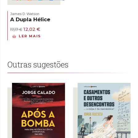
James D. Watson
A Dupla Hélice
O
O
12,02
€
17,17
€
preço
preço
LER MAIS
original
atual
era:
é:
17,17 €.
12,02 €.
Outras sugestões