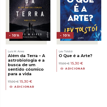
- 10%
- 10%
Luís M. Aires
Lev Tolstói
Além da Terra – A
O Que é a Arte?
astrobiologia e a
O
O
15,30
€
17,00
€
busca de um
preço
preço
sentido cósmico
ADICIONAR
original
atual
para a vida
era:
é:
17,00 €.
15,30 €.
O
O
15,30
€
17,00
€
preço
preço
ADICIONAR
original
atual
era:
é:
17,00 €.
15,30 €.