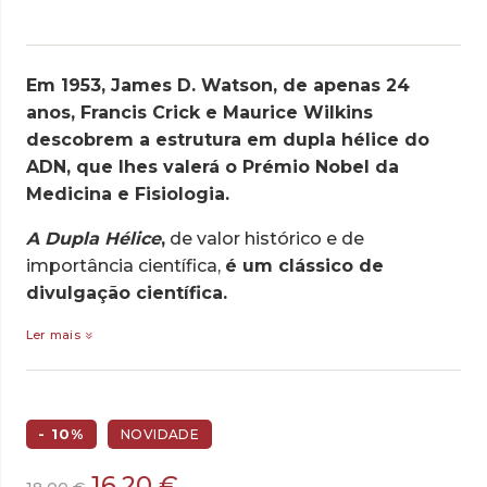
Em 1953, James D. Watson, de apenas 24
anos, Francis Crick e Maurice Wilkins
descobrem a estrutura em dupla hélice do
ADN, que lhes valerá o Prémio Nobel da
Medicina e Fisiologia.
A Dupla Hélice
,
de valor histórico e de
importância científica,
é um clássico de
divulgação científica.
Ler mais
- 10%
NOVIDADE
O
O
16,20
€