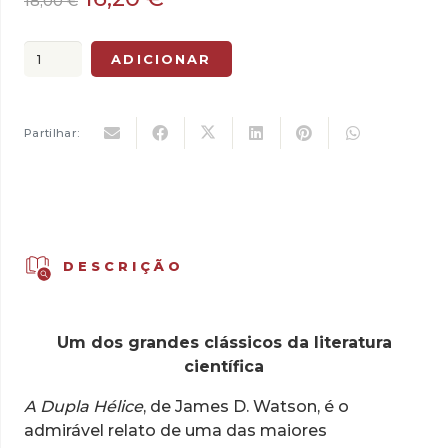
18,00
€
preço
preço
original
atual
Quantidade
ADICIONAR
era:
é:
de
18,00 €.
16,20 €.
A
Dupla
Partilhar:
Hélice
DESCRIÇÃO
Um dos grandes clássicos da literatura
científica
A Dupla Hélice
, de James D. Watson, é o
admirável relato de uma das maiores