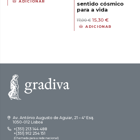
ADICIONAR
sentido cósmico
original
atual
para a vida
era:
é:
15,00 €.
13,50 €.
O
O
15,30
€
17,00
€
preço
preço
ADICIONAR
original
atual
era:
é:
17,00 €.
15,30 €.
Av. António Augusto de Aguiar, 21 – 4º Esq.
1050-012 Lisboa
+(351) 213 144 488
+(351) 912 254 151
(Chamada para a rede nacional)