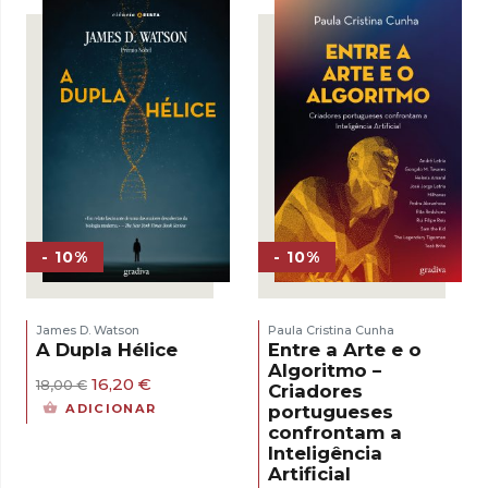
17,00 €.
15,30 €.
- 10%
- 10%
James D. Watson
Paula Cristina Cunha
A Dupla Hélice
Entre a Arte e o
Algoritmo –
O
O
16,20
€
18,00
€
Criadores
preço
preço
portugueses
ADICIONAR
original
atual
confrontam a
era:
é:
Inteligência
18,00 €.
16,20 €.
Artificial