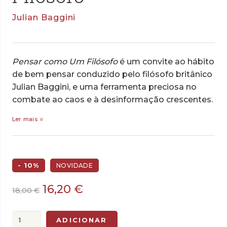
Julian Baggini
Pensar como Um Filósofo
é um convite ao hábito
de bem pensar conduzido pelo filósofo britânico
Julian Baggini, e uma ferramenta preciosa no
combate ao caos e à desinformação crescentes.
Ler mais
- 10%
NOVIDADE
O
O
16,20
€
18,00
€
preço
preço
original
atual
Quantidade
ADICIONAR
era:
é: