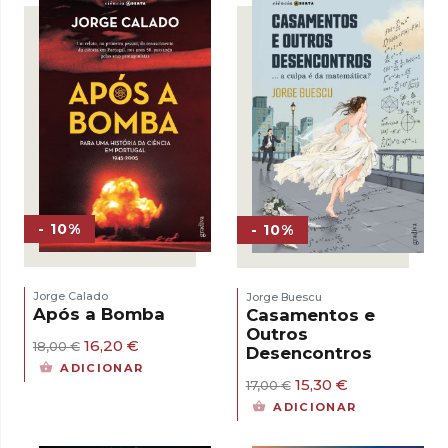
- 10%
- 10%
Jorge Calado
Jorge Buescu
Após a Bomba
Casamentos e
Outros
O
O
16,20
€
18,00
€
Desencontros
preço
preço
ADICIONAR
original
atual
O
O
15,30
€
17,00
€
era:
é:
preço
preço
ADICIONAR
18,00 €.
16,20 €.
original
atual
era:
é: