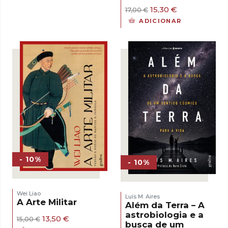
O
O
15,30
€
17,00
€
preço
preço
ADICIONAR
original
atual
era:
é:
17,00 €.
15,30 €.
- 10%
- 10%
Wei Liao
Luís M. Aires
A Arte Militar
Além da Terra – A
astrobiologia e a
O
O
13,50
€
15,00
€
busca de um
preço
preço