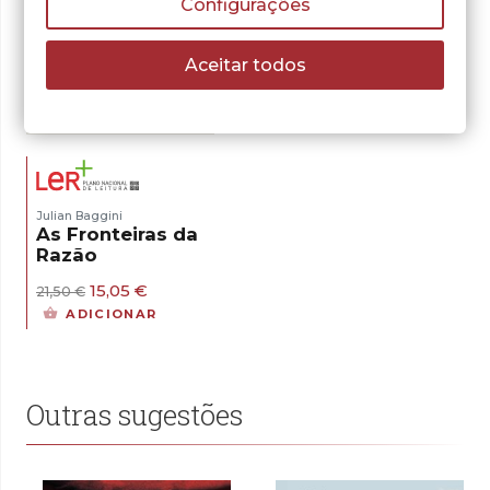
Configurações
Aceitar todos
- 30%
Julian Baggini
As Fronteiras da
Razão
O
O
15,05
€
21,50
€
preço
preço
ADICIONAR
original
atual
era:
é:
21,50 €.
15,05 €.
Outras sugestões