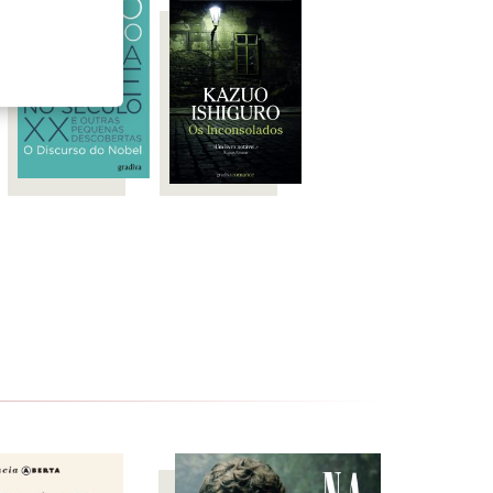
s Prémios BAFTA. Estão previstas
dos romances
Klara e o Sol
e
As
é editada em Portugal pela Gradiva.
 Prize)
ooker Prize)
ize e já adaptado ao cinema, tal
 do Whitbread Prize)
uenas