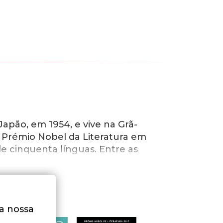
pão, em 1954, e vive na Grã-
 Prémio Nobel da Literatura em
de cinquenta línguas. Entre as
érito literário contam-se o grau
 e a condecoração francesa como
camente à escrita de argumentos
na nossa
ra o filme Living valeu-lhe, em