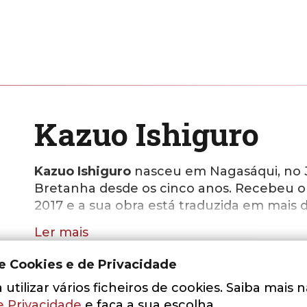
Kazuo Ishiguro
Kazuo Ishiguro
nasceu em Nagasáqui, no Ja
Bretanha desde os cinco anos. Recebeu o
2017 e a sua obra está traduzida em mais 
outras distinções que reconhecem o seu m
Ler mais
de Oficial da Ordem do Império Britânico
Cavaleiro da Ordem das Artes e Letras.
de Cookies e de Privacidade
Kazuo Ishiguro dedica-se ainda esporadi
OBRAS DO AUTOR:
utilizar vários ficheiros de cookies. Saiba mais 
para cinema. O argumento que escreveu pa
e Privacidade
e faça a sua escolha.