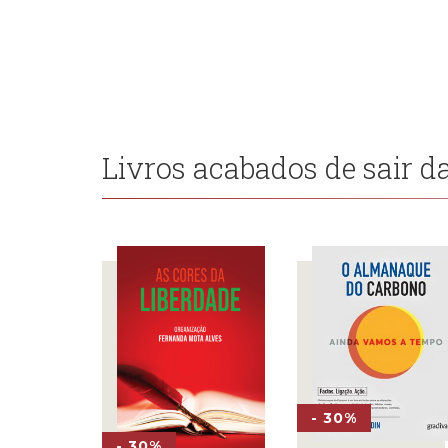
22,0
Livros acabados de sair da
- 30%
- 30%