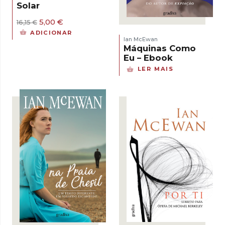
Solar
O
O
5,00
€
16,15
€
preço
preço
ADICIONAR
original
atual
Ian McEwan
era:
é:
Máquinas Como
16,15 €.
5,00 €.
Eu – Ebook
LER MAIS