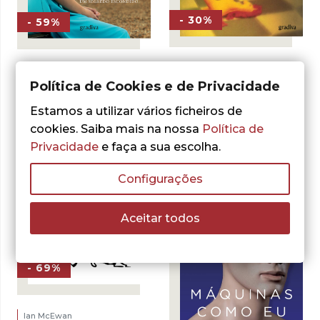
- 30%
- 59%
Ian McEwan
Ian McEwan
A Criança no
Na Praia de Chesil
Política de Cookies e de Privacidade
Tempo
O
O
5,00
€
12,11
€
Estamos a utilizar vários ficheiros de
O
O
preço
preço
8,13
€
11,61
€
ADICIONAR
preço
preço
cookies. Saiba mais na nossa
Política de
original
atual
ADICIONAR
original
atual
era:
é:
Privacidade
e faça a sua escolha.
era:
é:
12,11 €.
5,00 €.
11,61 €.
8,13 €.
Configurações
Aceitar todos
- 69%
Ian McEwan