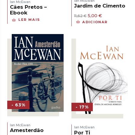
Ian McEwan
Ian McEwan
Jardim de Cimento
Cães Pretos –
Ebook
O
O
5,00
€
11,62
€
LER MAIS
preço
preço
ADICIONAR
original
atual
era:
é:
11,62 €.
5,00 €.
- 63%
- 17%
Ian McEwan
Ian McEwan
Amesterdão
Por Ti