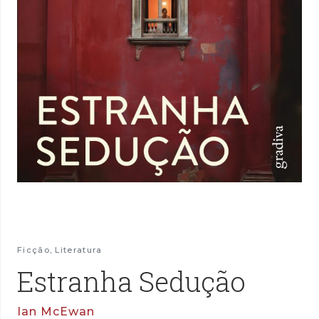
Ficção
,
Literatura
Estranha Sedução
Ian McEwan