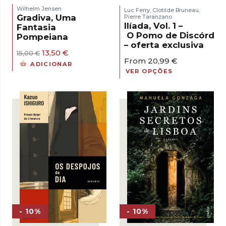
Wilhelm Jensen
Luc Ferry
Clotilde Bruneau
,
,
Gradiva, Uma
Pierre Taranzano
Ilíada, Vol. 1 –
Fantasia
O Pomo de Discórdia
Pompeiana
– oferta exclusiva
O
O
13,50
€
15,00
€
From
20,99
€
preço
preço
ADICIONAR
original
atual
VER OPÇÕES
era:
é:
15,00 €.
13,50 €.
- 10%
- 10%