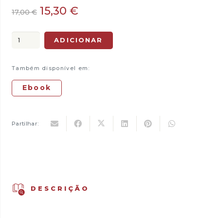
O
O
15,30
€
17,00
€
preço
preço
original
atual
Quantidade
ADICIONAR
era:
é:
de
17,00 €.
15,30 €.
Estranha
Também disponível em:
Sedução
Ebook
Partilhar:
DESCRIÇÃO