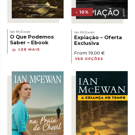
- 10%
Ian McEwan
Ian McEwan
O Que Podemos
Expiação – Oferta
Saber – Ebook
Exclusiva
LER MAIS
From
19,00
€
VER OPÇÕES