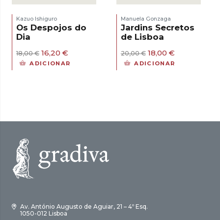
Kazuo Ishiguro
Manuela Gonzaga
Os Despojos do
Jardins Secretos
Dia
de Lisboa
O
O
O
O
16,20
€
18,00
€
18,00
€
20,00
€
preço
preço
preço
preço
ADICIONAR
ADICIONAR
original
atual
original
atual
era:
é:
era:
é:
18,00 €.
16,20 €.
20,00 €.
18,00 €.
Av. António Augusto de Aguiar, 21 – 4º Esq.
1050-012 Lisboa