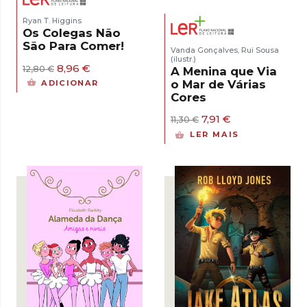
Ryan T. Higgins
Os Colegas Não
São Para Comer!
Vanda Gonçalves
Rui Sousa
,
(ilustr.)
O
O
8,96
€
12,80
€
A Menina que Via
preço
preço
o Mar de Várias
ADICIONAR
original
atual
Cores
era:
é:
12,80 €.
8,96 €.
O
O
7,91
€
11,30
€
preço
preço
LER MAIS
original
atual
era:
é:
11,30 €.
7,91 €.