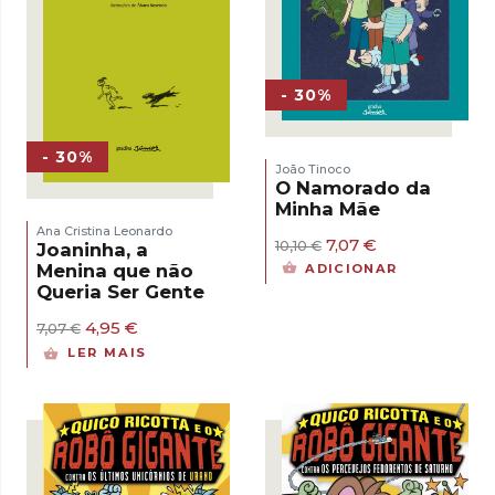
- 30%
- 30%
João Tinoco
O Namorado da
Minha Mãe
Ana Cristina Leonardo
O
O
7,07
€
10,10
€
Joaninha, a
preço
preço
Menina que não
ADICIONAR
original
atual
Queria Ser Gente
era:
é:
10,10 €.
7,07 €.
O
O
4,95
€
7,07
€
preço
preço
LER MAIS
original
atual
era:
é:
7,07 €.
4,95 €.