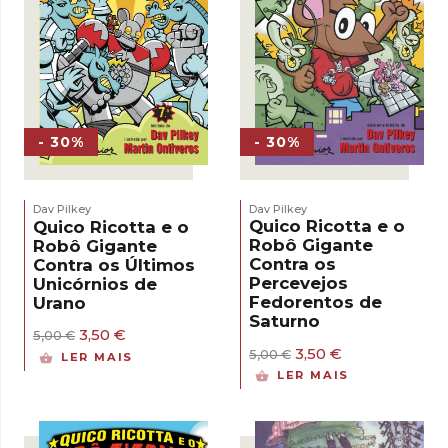
- 30%
- 30%
Dav Pilkey
Dav Pilkey
Quico Ricotta e o
Quico Ricotta e o
Robô Gigante
Robô Gigante
Contra os
Contra os Últimos
Percevejos
Unicórnios de
Fedorentos de
Urano
Saturno
O
O
3,50
€
5,00
€
preço
preço
O
O
3,50
€
5,00
€
LER MAIS
original
atual
preço
preço
LER MAIS
era:
é:
original
atual
5,00 €.
3,50 €.
era:
é:
5,00 €.
3,50 €.