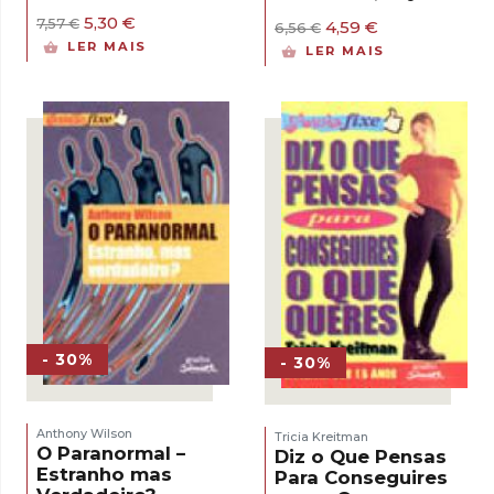
O
O
5,30
€
O
O
7,57
€
4,59
€
6,56
€
preço
preço
preço
preço
LER MAIS
LER MAIS
original
atual
original
atual
era:
é:
era:
é:
7,57 €.
5,30 €.
6,56 €.
4,59 €.
- 30%
- 30%
Anthony Wilson
Tricia Kreitman
O Paranormal –
Diz o Que Pensas
Estranho mas
Para Conseguires