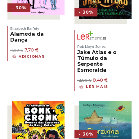
- 30%
- 30%
Elizabeth Barfety
Alameda da
Dança
Rob Lloyd Jones
O
O
7,70
€
11,00
€
Jake Atlas e o
preço
preço
ADICIONAR
Túmulo da
original
atual
Serpente
era:
é:
Esmeralda
11,00 €.
7,70 €.
O
O
8,40
€
12,00
€
preço
preço
LER MAIS
original
atual
era:
é:
12,00 €.
8,40 €.
- 30%