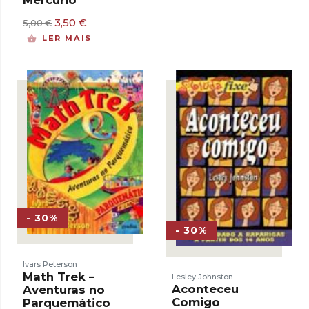
Mercúrio
era:
é:
O
O
3,50
€
5,00 €.
3,50 €.
5,00
€
preço
preço
LER MAIS
original
atual
era:
é:
5,00 €.
3,50 €.
- 30%
- 30%
Ivars Peterson
Math Trek –
Lesley Johnston
Aconteceu
Aventuras no
Comigo
Parquemático