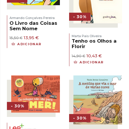
- 30%
Armando Gonçalves Pereira
O Livro das Coisas
Sem Nome
Marta Pais Oliveira
O
O
13,95
€
15,50
€
Tenho os Olhos a
preço
preço
ADICIONAR
Florir
original
atual
era:
é:
O
O
10,43
€
14,90
€
15,50 €.
13,95 €.
preço
preço
ADICIONAR
original
atual
era:
é:
14,90 €.
10,43 €.
- 30%
- 30%