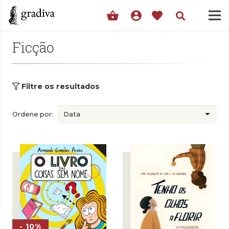
shopping_basket
account_circle
favorite
Ficção
Filtre os resultados
Ordene por:
- 10%