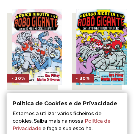
era:
é:
era:
é:
5,00 €.
3,50 €.
2,50 €.
1,75 €.
- 30%
- 30%
Dav Pilkey
Dav Pilkey
Política de Cookies e de Privacidade
Quico Ricotta e o
Quico Ricotta e o
Robô Gigante
Robô Gigante
Estamos a utilizar vários ficheiros de
Contra os Vorazes
Contra os Meca-
Abutres de Vénus
Macacos de Marte
cookies. Saiba mais na nossa
Política de
Privacidade
e faça a sua escolha.
O
O
O
O
3,50
€
3,50
€
5,00
€
5,00
€