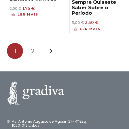
Sempre Quiseste
Saber Sobre o
O
O
1,75
€
2,50
€
preço
preço
Período
LER MAIS
original
atual
O
O
3,50
€
era:
é:
5,00
€
preço
preço
2,50 €.
1,75 €.
LER MAIS
original
atual
era:
é:
5,00 €.
3,50 €.
1
2
Av. António Augusto de Aguiar, 21 – 4º Esq.
1050-012 Lisboa