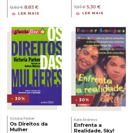
O
O
O
O
5,30
€
8,83
€
7,57
€
12,62
€
preço
preço
preço
preço
LER MAIS
LER MAIS
original
atual
original
atual
era:
é:
era:
é:
7,57 €.
5,30 €.
12,62 €.
8,83 €.
- 30%
- 30%
Victoria Parker
Kate Andrews
Os Direitos da
Enfrenta a
Mulher
Realidade, Sky!