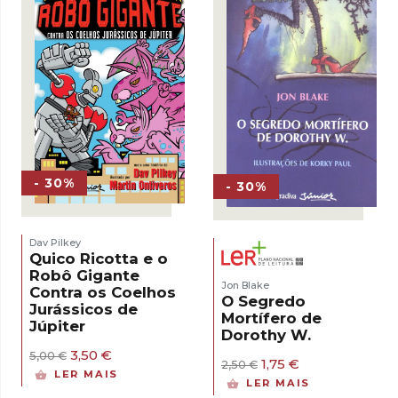
- 30%
- 30%
Dav Pilkey
Quico Ricotta e o
Robô Gigante
Jon Blake
Contra os Coelhos
O Segredo
Jurássicos de
Mortífero de
Júpiter
Dorothy W.
O
O
3,50
€
5,00
€
O
O
1,75
€
2,50
€
preço
preço
LER MAIS
preço
preço
original
atual
LER MAIS
original
atual