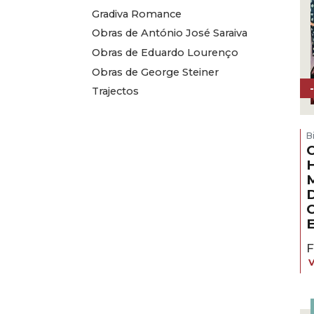
Gradiva Romance
Obras de António José Saraiva
Obras de Eduardo Lourenço
Obras de George Steiner
Trajectos
B
C
H
D
C
E