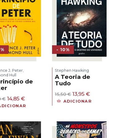
0%
- 10%
nce J. Peter
Stephen Hawking
,
ond Hull
A Teoria de
rincípio de
Tudo
er
O
O
13,95
€
15,50
€
O
O
14,85
€
0
€
preço
preço
ADICIONAR
preço
preço
original
atual
ADICIONAR
original
atual
era:
é:
era:
é:
15,50 €.
13,95 €.
16,50 €.
14,85 €.