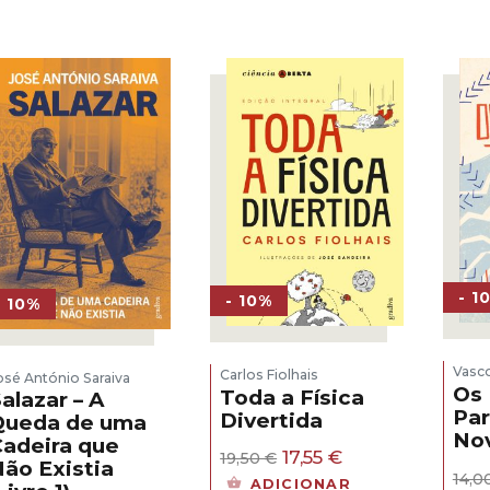
18,00 €.
16,20 €.
- 1
- 10%
- 10%
Vasc
Carlos Fiolhais
osé António Saraiva
Os 
Toda a Física
alazar – A
Par
Divertida
Queda de uma
No
adeira que
O
O
17,55
€
19,50
€
ão Existia
preço
preço
14,0
ADICIONAR