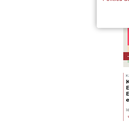
K
K
E
E
e
1