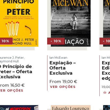
- 10%
- 10%
- 1
aurence J. Peter
Ian McEwan
Ian 
,
aymond Hull
Expiação –
Exp
 Princípio de
Oferta
Ed
eter – Oferta
Exclusiva
Exc
xclusiva
ed
From
19,00
€
From
16,50
€
19,0
VER OPÇÕES
VER OPÇÕES