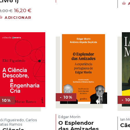
Livro 1)
original
atual
era:
é:
O
O
16,20
€
8,00
€
19,50 €.
17,55 €.
preço
preço
ADICIONAR
original
atual
era:
é:
18,00 €.
16,20 €.
- 10%
- 1
- 10%
Edgar Morin
Ian 
lói Figueiredo
Carlos
,
O Esplendor
Cãe
atias Ramos
das Amizades