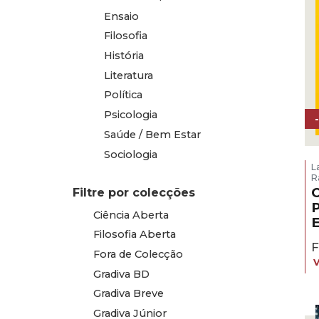
Ensaio
Filosofia
História
Literatura
Política
Psicologia
Saúde / Bem Estar
Sociologia
L
R
O
Filtre por colecções
P
Ciência Aberta
E
Filosofia Aberta
Fora de Colecção
Gradiva BD
Gradiva Breve
Gradiva Júnior