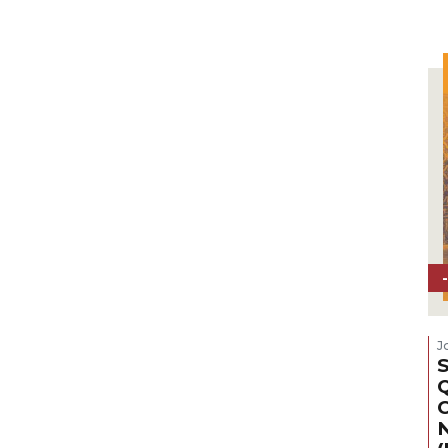
J
S
C
N