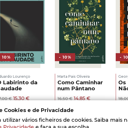
- 10%
- 10%
- 1
duardo Lourenço
Marta Pais Oliveira
Geor
 Labirinto da
Como Caminhar
Os 
Saudade
num Pântano
Não
O
O
O
O
15,30
€
14,85
€
7,00
€
16,50
€
18,
preço
preço
preço
preço
ADICIONAR
ADICIONAR
original
atual
original
atual
de Cookies e de Privacidade
era:
é:
era:
é:
17,00 €.
15,30 €.
16,50 €.
14,85 €.
utilizar vários ficheiros de cookies. Saiba mais 
e Privacidade
e faça a sua escolha.