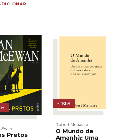
preço
preço
original
atual
ADICIONAR
original
atual
era:
é:
era:
é:
18,00 €.
16,20 €.
14,00 €.
12,60 €.
- 10%
0%
Robert Menasse
McEwan
O Mundo de
s Pretos
Amanhã: Uma