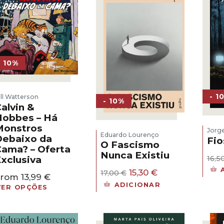
- 10%
- 1
ill Watterson
- 10%
alvin &
obbes – Há
Monstros
Jorg
Eduardo Lourenço
ebaixo da
Fio
O Fascismo
ama? – Oferta
Nunca Existiu
16,5
xclusiva
O
O
15,30
€
17,00
€
From
13,99
€
preço
preço
ADICIONAR
VER OPÇÕES
original
atual
era:
é:
17,00 €.
15,30 €.