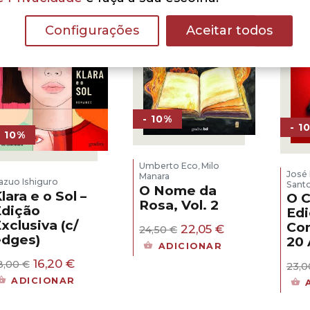
Configurações
Aceitar todos
- 10%
- 1
- 10%
Umberto Eco
Milo
,
José
Manara
azuo Ishiguro
Sant
O Nome da
lara e o Sol –
O C
Rosa, Vol. 2
dição
Ed
xclusiva (c/
Co
O
O
22,05
€
24,50
€
dges)
preço
preço
20
ADICIONAR
original
atual
O
O
16,20
€
8,00
€
era:
é:
23,
preço
preço
24,50 €.
22,05 €.
ADICIONAR
original
atual
era:
é: