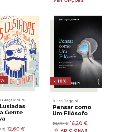
VER OPÇÕES
23,00 €.
20,70 €.
original
atual
era:
é:
23,00 €.
20,70 €.
0%
- 10%
o Graça Moura
Julian Baggini
Lusíadas
Pensar como
a Gente
Um Filósofo
va
O
O
16,20
€
18,00
€
O
O
preço
preço
12,60
€
0
€
ADICIONAR