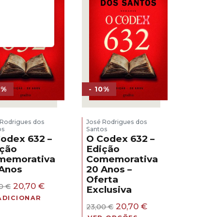
0%
- 10%
 Rodrigues dos
José Rodrigues dos
os
Santos
odex 632 –
O Codex 632 –
ição
Edição
memorativa
Comemorativa
 Anos
20 Anos –
Oferta
O
O
20,70
€
00
€
Exclusiva
preço
preço
ADICIONAR
original
atual
O
O
20,70
€
23,00
€
era:
é:
preço
preço