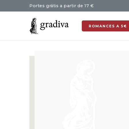
Portes grátis a partir de 17 €
ROMANCES A 5€