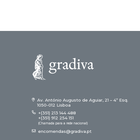
15,00 €.
13,50 €.
Av. António Augusto de Aguiar, 21 – 4º Esq.
1050-012 Lisboa
+(351) 213 144 488
+(351) 912 254 151
(Chamada para a rede nacional)
encomendas@gradiva.pt