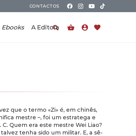
CONTACTOS
shopping_basket
account_circle
favorite
Ebooks
A Editora
ez que o termo «Zi» é, em chinês,
nifica mestre –, foi um estratega e
 a. C. Quem era este mestre Wei Liao?
lvez tenha sido um militar. E, a sê-