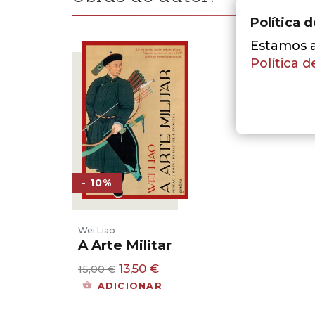
Política 
Estamos a 
Política d
- 10%
Wei Liao
A Arte Militar
O
O
13,50
€
15,00
€
preço
preço
ADICIONAR
original
atual
era:
é: