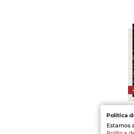
N
Política 
A
Estamos a 
P
Política d