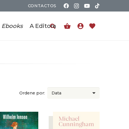
CONTACTOS
shopping_basket
account_circle
favorite
Ebooks
A Editora
Ordene por: