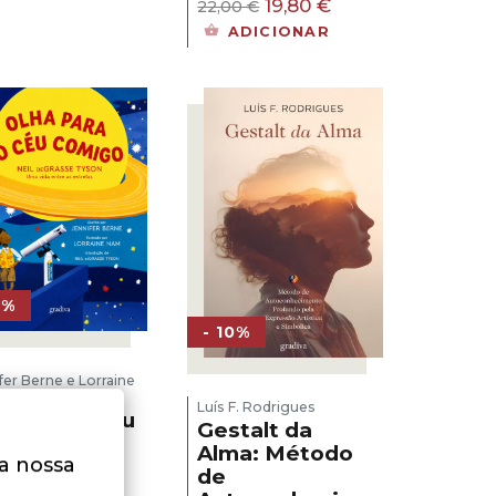
O
O
19,80
€
22,00
€
15,00 €.
13,50 €.
preço
preço
ADICIONAR
original
atual
era:
é:
22,00 €.
19,80 €.
0%
- 10%
fer Berne e Lorraine
Luís F. Rodrigues
a para o Céu
Gestalt da
igo – Neil
Alma: Método
na nossa
Grasse
de
son: Uma