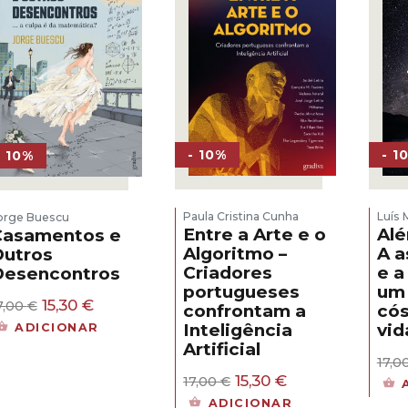
- 10%
- 1
- 10%
Paula Cristina Cunha
Luís 
orge Buescu
Entre a Arte e o
Alé
Casamentos e
Algoritmo –
A a
utros
Criadores
e a
Desencontros
portugueses
um 
O
O
15,30
€
7,00
€
confrontam a
cós
preço
preço
Inteligência
vid
ADICIONAR
original
atual
Artificial
era:
é:
17,0
17,00 €.
15,30 €.
O
O
15,30
€
17,00
€
preço
preço
ADICIONAR