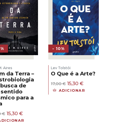
0%
- 10%
M. Aires
Lev Tolstói
m da Terra –
O Que é a Arte?
strobiologia
O
O
15,30
€
17,00
€
 busca de
preço
preço
ADICIONAR
sentido
original
atual
mico para a
era:
é:
a
17,00 €.
15,30 €.
O
O
15,30
€
0
€
preço
preço
ADICIONAR
original
atual