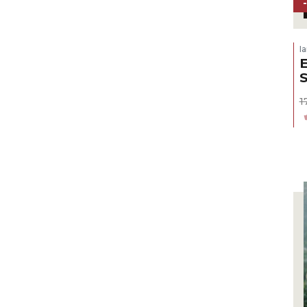
I
E
1