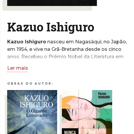
Kazuo Ishiguro
Kazuo Ishiguro
nasceu em Nagasáqui, no Japão,
em 1954, e vive na Grã-Bretanha desde os cinco
anos. Recebeu o Prémio Nobel da Literatura em
2017 e a sua obra está traduzida em mais de
Ler mais
cinquenta línguas. Entre as outras distinções que
reconhecem o seu mérito literário contam-se o
OBRAS DO AUTOR:
grau de Oficial da Ordem do Império Britânico e
a condecoração francesa como Cavaleiro da
Ordem das Artes e Letras.
Kazuo Ishiguro dedica-se ainda
esporadicamente à escrita de argumentos para
cinema. O argumento que escreveu para o filme
Living valeu-lhe, em 2023, nomeações para os