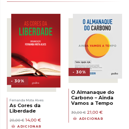
- 30%
- 30%
O Almanaque do
Carbono – Ainda
Fernanda Mota Alves
Vamos a Tempo
As Cores da
Liberdade
O
O
21,00
€
30,00
€
preço
preço
ADICIONAR
O
O
14,00
€
20,00
€
original
atual
preço
preço
era:
é:
ADICIONAR