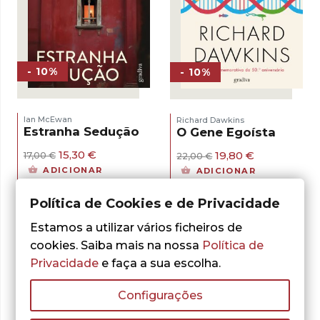
- 10%
- 10%
Ian McEwan
Richard Dawkins
Estranha Sedução
O Gene Egoísta
O
O
O
O
15,30
€
19,80
€
17,00
€
22,00
€
preço
preço
preço
preço
ADICIONAR
ADICIONAR
original
atual
original
atual
era:
é:
era:
é:
Política de Cookies e de Privacidade
17,00 €.
15,30 €.
22,00 €.
19,80 €.
Estamos a utilizar vários ficheiros de
cookies. Saiba mais na nossa
Política de
Privacidade
e faça a sua escolha.
Configurações