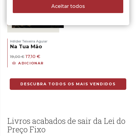
Aceitar todos
- 10%
Hélder Teixeira Aguiar
Na Tua Mão
O
O
17,10
€
19,00
€
preço
preço
ADICIONAR
original
atual
era:
é:
19,00 €.
17,10 €.
DESCUBRA TODOS OS MAIS VENDIDOS
Livros acabados de sair da Lei do
Preço Fixo