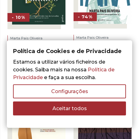
- 74%
- 10%
Marta Pais Oliveira
Marta Pais Oliveira
Faina
Como Caminhar
num Pântano
Política de Cookies e de Privacidade
O
O
5,00
€
19,50
€
preço
preço
O
O
14,85
€
16,50
€
ADICIONAR
Estamos a utilizar vários ficheiros de
original
atual
preço
preço
ADICIONAR
era:
é:
cookies. Saiba mais na nossa
Política de
original
atual
19,50 €.
5,00 €.
era:
é:
Privacidade
e faça a sua escolha.
16,50 €.
14,85 €.
Configurações
Aceitar todos