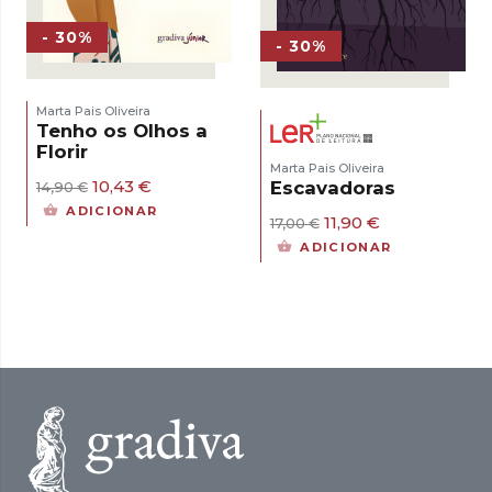
- 30%
- 30%
Marta Pais Oliveira
Tenho os Olhos a
Florir
Marta Pais Oliveira
O
O
10,43
€
Escavadoras
14,90
€
preço
preço
ADICIONAR
O
O
11,90
€
original
atual
17,00
€
preço
preço
era:
é:
ADICIONAR
original
atual
14,90 €.
10,43 €.
era:
é:
17,00 €.
11,90 €.