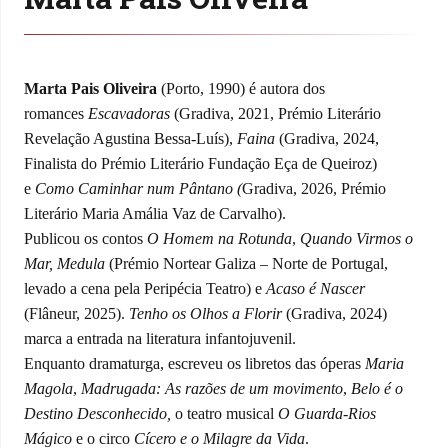
Marta Pais Oliveira
(Porto, 1990) é autora dos
romances
Escavadoras
(Gradiva, 2021, Prémio Literário
Revelação Agustina Bessa-Luís),
Faina
(Gradiva, 2024,
Finalista do Prémio Literário Fundação Eça de Queiroz)
e
Como Caminhar num Pântano (
Gradiva, 2026, Prémio
Literário Maria Amália Vaz de Carvalho).
Publicou os contos
O Homem na Rotunda
,
Quando Virmos o
Mar,
Medula
(Prémio Nortear Galiza – Norte de Portugal,
levado a cena pela Peripécia Teatro) e
Acaso é Nascer
(Flâneur, 2025).
Tenho os Olhos a Florir
(Gradiva, 2024)
marca a entrada na literatura infantojuvenil.
Enquanto dramaturga, escreveu os libretos das óperas
Maria
Magola
,
Madrugada: As razões de um movimento
,
Belo é o
Destino Desconhecido,
o teatro musical
O Guarda-Rios
Mágico
e o circo
Cícero e o Milagre da Vida
.