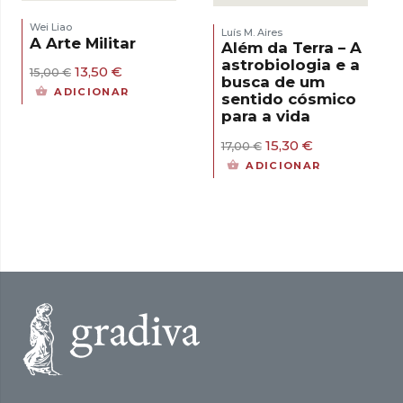
Wei Liao
Luís M. Aires
A Arte Militar
Além da Terra – A
astrobiologia e a
O
O
13,50
€
15,00
€
busca de um
preço
preço
ADICIONAR
sentido cósmico
original
atual
para a vida
era:
é:
15,00 €.
13,50 €.
O
O
15,30
€
17,00
€
preço
preço
ADICIONAR
original
atual
era:
é:
17,00 €.
15,30 €.