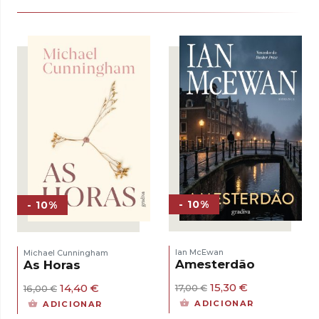
- 10%
- 10%
Ian McEwan
Michael Cunningham
Amesterdão
As Horas
O
O
O
O
15,30
€
14,40
€
17,00
€
16,00
€
preço
preço
preço
preço
ADICIONAR
ADICIONAR
original
atual
original
atual