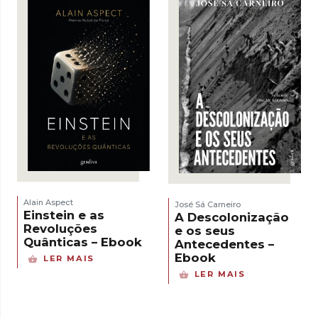
Alain Aspect
José Sá Carneiro
Einstein e as
A Descolonização
Revoluções
e os seus
Quânticas – Ebook
Antecedentes –
Ebook
LER MAIS
LER MAIS