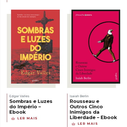
era:
é:
17,00 €.
15,30 €.
Edgar Valles
Isaiah Berlin
Sombras e Luzes
Rousseau e
do Império –
Outros Cinco
Ebook
Inimigos da
Liberdade – Ebook
LER MAIS
LER MAIS