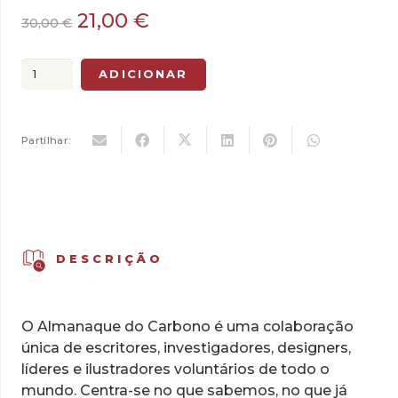
O
O
21,00
€
30,00
€
preço
preço
original
atual
Quantidade
ADICIONAR
era:
é:
de
30,00 €.
21,00 €.
O
Almanaque
Partilhar:
do
Carbono
-
Ainda
Vamos
DESCRIÇÃO
a
Tempo
O Almanaque do Carbono é uma colaboração
única de escritores, investigadores, designers,
líderes e ilustradores voluntários de todo o
mundo. Centra-se no que sabemos, no que já