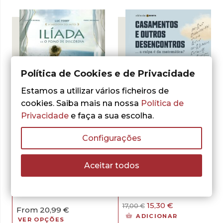
era:
é:
15,00 €.
13,50 €.
Política de Cookies e de Privacidade
Estamos a utilizar vários ficheiros de
cookies. Saiba mais na nossa
Política de
Privacidade
e faça a sua escolha.
- 30%
- 10%
Configurações
Luc Ferry
Clotilde Bruneau
,
,
Jorge Buescu
Aceitar todos
Pierre Taranzano
Casamentos e
Ilíada, Vol. 1 –
Outros
O Pomo de Discórdia
Desencontros
– oferta exclusiva
O
O
15,30
€
17,00
€
From
20,99
€
preço
preço
ADICIONAR
VER OPÇÕES
original
atual