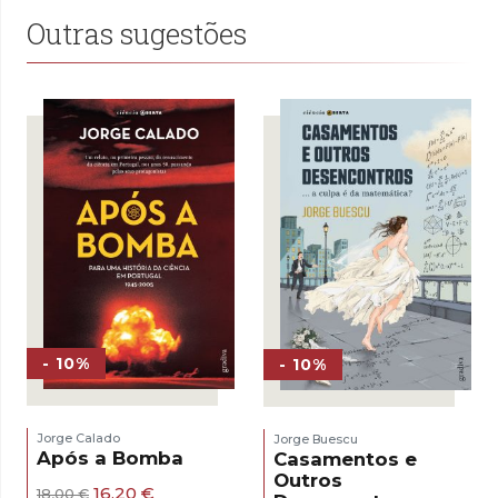
Outras sugestões
- 10%
- 10%
Jorge Calado
Jorge Buescu
Após a Bomba
Casamentos e
Outros
O
O
16,20
€
18,00
€