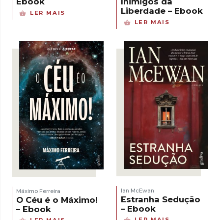
Ebook
Inimigos da
Liberdade – Ebook
LER MAIS
LER MAIS
Ian McEwan
Máximo Ferreira
Estranha Sedução
O Céu é o Máximo!
– Ebook
– Ebook
LER MAIS