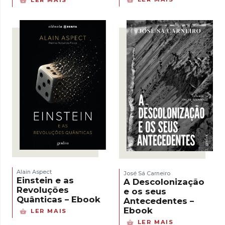
LER MAIS
Alain Aspect
José Sá Carneiro
Einstein e as
A Descolonização
Revoluções
e os seus
Quânticas – Ebook
Antecedentes –
Ebook
LER MAIS
LER MAIS