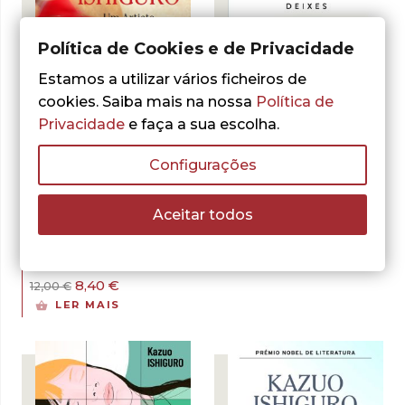
Política de Cookies e de Privacidade
Estamos a utilizar vários ficheiros de
cookies. Saiba mais na nossa
Política de
- 30%
Privacidade
e faça a sua escolha.
- 10%
Configurações
Kazuo Ishiguro
Nunca Me Deixes
Aceitar todos
Kazuo Ishiguro
O
O
17,55
€
19,50
€
Um Artista do
preço
preço
LER MAIS
Mundo Flutuante
original
atual
era:
é:
O
O
8,40
€
12,00
€
19,50 €.
17,55 €.
preço
preço
LER MAIS
original
atual
era:
é:
12,00 €.
8,40 €.