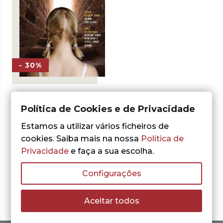
- 30%
Política de Cookies e de Privacidade
Shannon Hale
Estamos a utilizar vários ficheiros de
Academia de
cookies. Saiba mais na nossa
Política de
Princesas
Privacidade
e faça a sua escolha.
O
O
12,72
€
18,17
€
preço
preço
LER MAIS
original
atual
Configurações
era:
é:
18,17 €.
12,72 €.
Aceitar todos