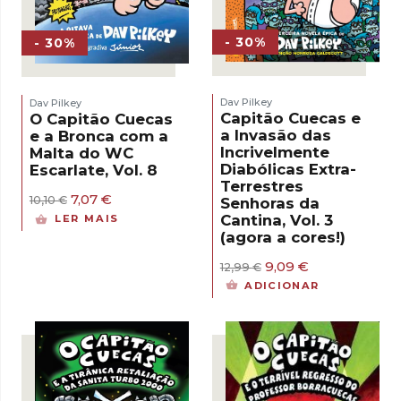
- 30%
- 30%
Dav Pilkey
Dav Pilkey
Capitão Cuecas e
O Capitão Cuecas
a Invasão das
e a Bronca com a
Incrivelmente
Malta do WC
Diabólicas Extra-
Escarlate, Vol. 8
Terrestres
O
O
7,07
€
10,10
€
Senhoras da
preço
preço
Cantina, Vol. 3
LER MAIS
original
atual
(agora a cores!)
era:
é:
10,10 €.
7,07 €.
O
O
9,09
€
12,99
€
preço
preço
ADICIONAR
original
atual
era:
é:
12,99 €.
9,09 €.