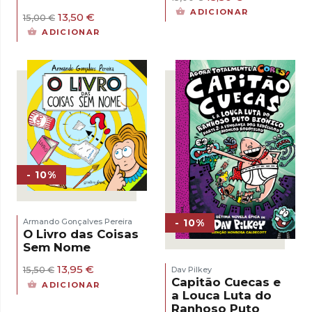
preço
preço
ADICIONAR
O
O
13,50
€
15,00
€
original
atual
preço
preço
era:
é:
ADICIONAR
original
atual
15,00 €.
13,50 €.
era:
é:
15,00 €.
13,50 €.
- 10%
- 10%
Armando Gonçalves Pereira
O Livro das Coisas
Sem Nome
O
O
13,95
€
Dav Pilkey
15,50
€
preço
preço
Capitão Cuecas e
ADICIONAR
original
atual
a Louca Luta do
era:
é:
Ranhoso Puto