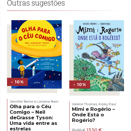
Outras sugestões
- 10%
- 10%
Jennifer Berne e Lorraine Nam
Valerie Thomas
Korky Paul
,
Olha para o Céu
Mimi e Rogério –
Comigo – Neil
Onde Está o
deGrasse Tyson:
Rogério?
Uma vida entre as
estrelas
O
O
13,50
€
15,00
€