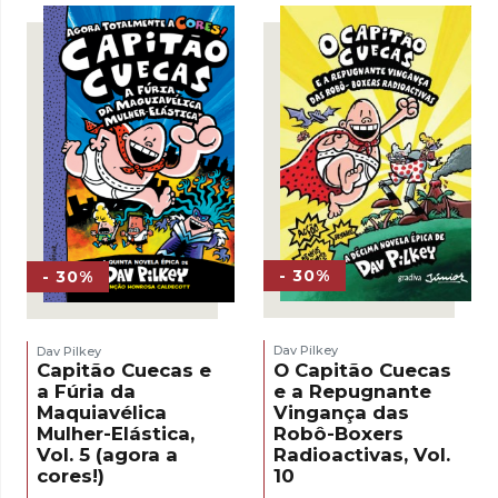
- 30%
- 30%
Dav Pilkey
Dav Pilkey
O Capitão Cuecas
Capitão Cuecas e
e a Repugnante
a Fúria da
Vingança das
Maquiavélica
Robô-Boxers
Mulher-Elástica,
Radioactivas, Vol.
Vol. 5 (agora a
10
cores!)