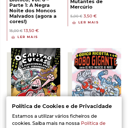
Mutantes de
Parte 1: A Negra
Mercúrio
Noite dos Moncos
O
O
Malvados (agora a
3,50
€
5,00
€
preço
preço
cores!)
LER MAIS
original
atual
O
O
era:
é:
13,50
€
15,00
€
preço
preço
5,00 €.
3,50 €.
LER MAIS
original
atual
era:
é:
15,00 €.
13,50 €.
Política de Cookies e de Privacidade
Estamos a utilizar vários ficheiros de
- 30%
- 30%
cookies. Saiba mais na nossa
Política de