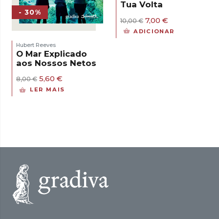
Tua Volta
- 30%
O
O
7,00
€
10,00
€
preço
preço
ADICIONAR
original
atual
era:
é:
Hubert Reeves
10,00 €.
7,00 €.
O Mar Explicado
aos Nossos Netos
O
O
5,60
€
8,00
€
preço
preço
LER MAIS
original
atual
era:
é:
8,00 €.
5,60 €.