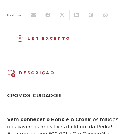
era:
é:
10,09 €.
7,06 €.
Partilhar:
LER EXCERTO
DESCRIÇÃO
CROMOS, CUIDADO!!!
Vem conhecer o Bonk e o Cronk
, os miúdos
das cavernas mais fixes da Idade da Pedra!
Estamos no ano 500 001 a.C. e Carvernália,