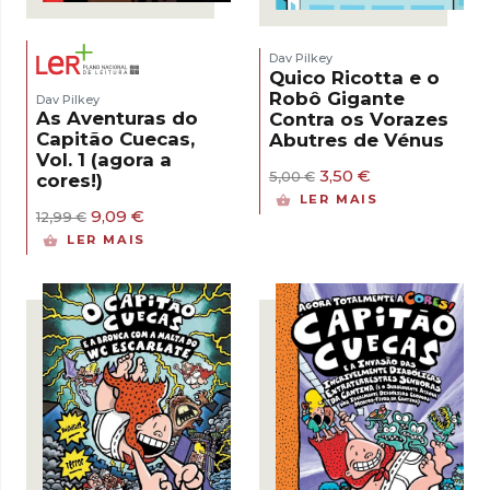
Dav Pilkey
Quico Ricotta e o
Robô Gigante
Dav Pilkey
As Aventuras do
Contra os Vorazes
Capitão Cuecas,
Abutres de Vénus
Vol. 1 (agora a
O
O
3,50
€
5,00
€
cores!)
preço
preço
LER MAIS
original
atual
O
O
9,09
€
12,99
€
era:
é:
preço
preço
LER MAIS
5,00 €.
3,50 €.
original
atual
era:
é:
12,99 €.
9,09 €.