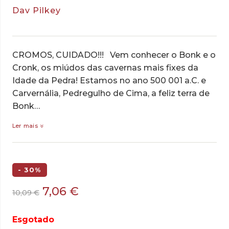
Dav Pilkey
CROMOS, CUIDADO!!! Vem conhecer o Bonk e o
Cronk, os miúdos das cavernas mais fixes da
Idade da Pedra! Estamos no ano 500 001 a.C. e
Carvernália, Pedregulho de Cima, a feliz terra de
Bonk…
Ler mais
- 30%
O
O
7,06
€
10,09
€
preço
preço
original
atual
Esgotado