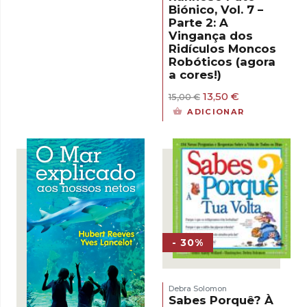
15,50 €.
13,95 €.
Biónico, Vol. 7 –
Parte 2: A
Vingança dos
Ridículos Moncos
Robóticos (agora
a cores!)
O
O
13,50
€
15,00
€
preço
preço
ADICIONAR
original
atual
era:
é:
15,00 €.
13,50 €.
- 30%
Debra Solomon
Sabes Porquê? À