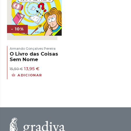
- 10%
Armando Gonçalves Pereira
O Livro das Coisas
Sem Nome
O
O
13,95
€
15,50
€
preço
preço
ADICIONAR
original
atual
era:
é:
15,50 €.
13,95 €.