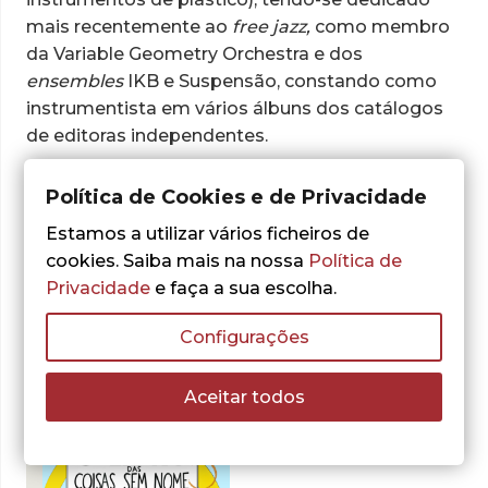
mais recentemente ao
free jazz,
como membro
da Variable Geometry Orchestra e dos
ensembles
IKB e Suspensão, constando como
instrumentista em vários álbuns dos catálogos
de editoras independentes.
O autor tem sido igualmente articulista dos
Política de Cookies e de Privacidade
jornais
Público
,
Observador
e
Novo Semanário
.
Estamos a utilizar vários ficheiros de
Nasceu e vive em Lisboa.
cookies. Saiba mais na nossa
Política de
Privacidade
e faça a sua escolha.
Configurações
Obras do autor:
Aceitar todos