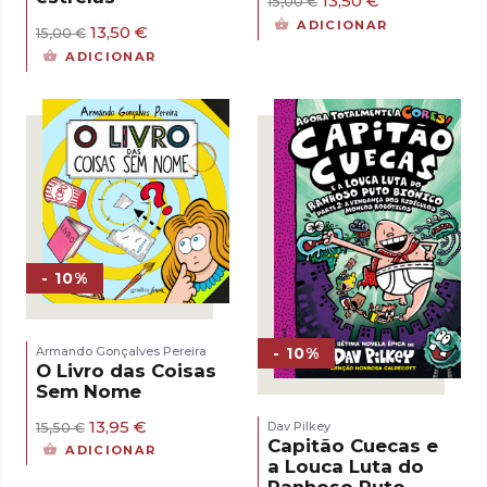
13,50
€
15,00
€
preço
preço
ADICIONAR
O
O
13,50
€
15,00
€
original
atual
preço
preço
era:
é:
ADICIONAR
original
atual
15,00 €.
13,50 €.
era:
é:
15,00 €.
13,50 €.
- 10%
- 10%
Armando Gonçalves Pereira
O Livro das Coisas
Sem Nome
O
O
13,95
€
Dav Pilkey
15,50
€
preço
preço
Capitão Cuecas e
ADICIONAR
original
atual
a Louca Luta do
era:
é:
Ranhoso Puto