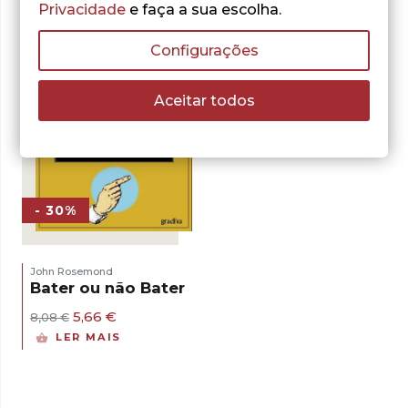
Privacidade
e faça a sua escolha.
Configurações
Aceitar todos
- 30%
John Rosemond
Bater ou não Bater
O
O
5,66
€
8,08
€
preço
preço
LER MAIS
original
atual
era:
é:
8,08 €.
5,66 €.