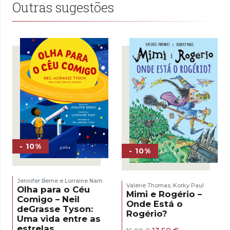
Outras sugestões
- 10%
- 10%
Jennifer Berne e Lorraine Nam
Valerie Thomas
Korky Paul
,
Olha para o Céu
Mimi e Rogério –
Comigo – Neil
Onde Está o
deGrasse Tyson:
Rogério?
Uma vida entre as
estrelas
O
O