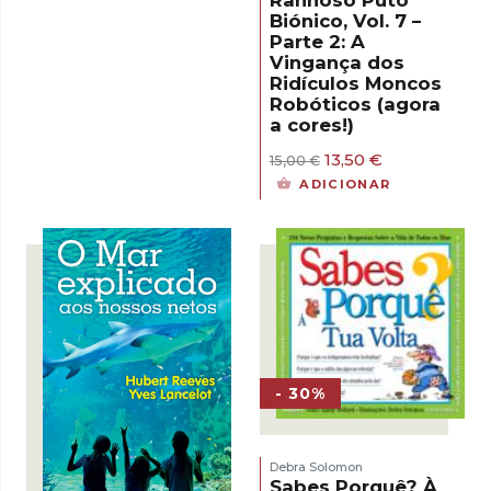
15,50 €.
13,95 €.
Biónico, Vol. 7 –
Parte 2: A
Vingança dos
Ridículos Moncos
Robóticos (agora
a cores!)
O
O
13,50
€
15,00
€
preço
preço
ADICIONAR
original
atual
era:
é:
15,00 €.
13,50 €.
- 30%
Debra Solomon
Sabes Porquê? À