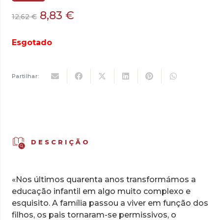
O
O
8,83
€
12,62
€
preço
preço
original
atual
Esgotado
era:
é:
12,62 €.
8,83 €.
Partilhar:
DESCRIÇÃO
«Nos últimos quarenta anos transformámos a
educação infantil em algo muito complexo e
esquisito. A família passou a viver em função dos
filhos, os pais tornaram-se permissivos, o