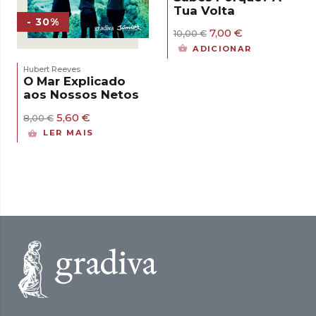
Tua Volta
- 30%
O
O
7,00
€
10,00
€
preço
preço
ADICIONAR
original
atual
era:
é:
Hubert Reeves
10,00 €.
7,00 €.
O Mar Explicado
aos Nossos Netos
O
O
5,60
€
8,00
€
preço
preço
LER MAIS
original
atual
era:
é:
8,00 €.
5,60 €.