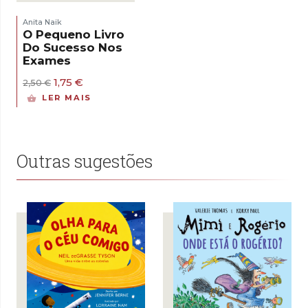
Anita Naik
O Pequeno Livro
Do Sucesso Nos
Exames
O
O
1,75
€
2,50
€
preço
preço
LER MAIS
original
atual
era:
é:
2,50 €.
1,75 €.
Outras sugestões