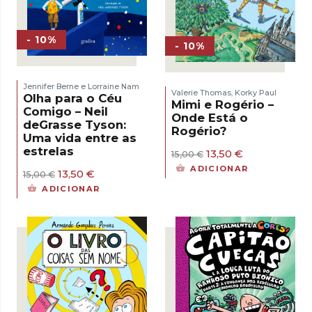
- 10%
- 10%
Jennifer Berne e Lorraine Nam
Valerie Thomas
Korky Paul
,
Olha para o Céu
Mimi e Rogério –
Comigo – Neil
Onde Está o
deGrasse Tyson:
Rogério?
Uma vida entre as
estrelas
O
O
13,50
€
15,00
€
preço
preço
ADICIONAR
O
O
13,50
€
15,00
€
original
atual
preço
preço
era:
é:
ADICIONAR
original
atual
15,00 €.
13,50 €.
era:
é:
15,00 €.
13,50 €.