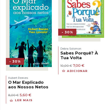
- 30%
Debra Solomon
Sabes Porquê? À
Tua Volta
- 30%
O
O
7,00
€
10,00
€
preço
preço
ADICIONAR
original
atual
era:
é:
Hubert Reeves
10,00 €.
7,00 €.
O Mar Explicado
aos Nossos Netos
O
O
5,60
€
8,00
€
preço
preço
LER MAIS
original
atual
era:
é: