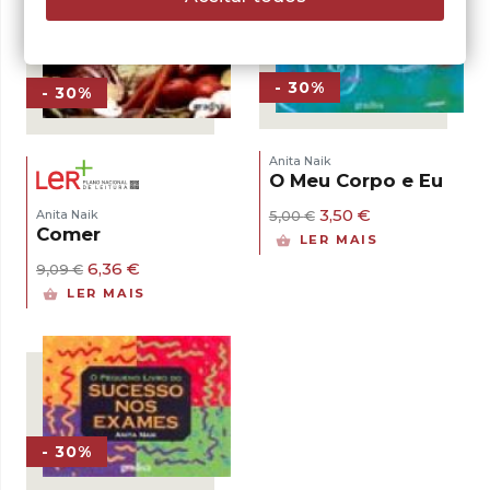
- 30%
- 30%
Anita Naik
O Meu Corpo e Eu
O
O
3,50
€
Anita Naik
5,00
€
preço
preço
Comer
LER MAIS
original
atual
O
O
6,36
€
era:
é:
9,09
€
preço
preço
5,00 €.
3,50 €.
LER MAIS
original
atual
era:
é:
9,09 €.
6,36 €.
- 30%