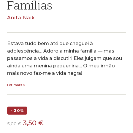
Famílias
Anita Naik
Estava tudo bem até que cheguei à
adolescência… Adoro a minha família — mas
passamos a vida a discutir! Eles julgam que sou
ainda uma menina pequenina… O meu irmão
mais novo faz-me a vida negra!
Ler mais
- 30%
O
O
3,50
€
5,00
€
preço
preço