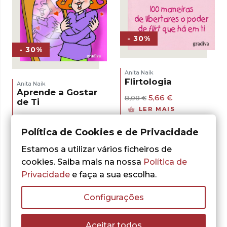
- 30%
- 30%
Anita Naik
Flirtologia
Anita Naik
Aprende a Gostar
O
O
5,66
€
8,08
€
de Ti
preço
preço
LER MAIS
original
atual
O
O
6,36
€
9,09
€
era:
é:
preço
preço
LER MAIS
Política de Cookies e de Privacidade
8,08 €.
5,66 €.
original
atual
era:
é:
Estamos a utilizar vários ficheiros de
9,09 €.
6,36 €.
cookies. Saiba mais na nossa
Política de
Privacidade
e faça a sua escolha.
Configurações
Aceitar todos