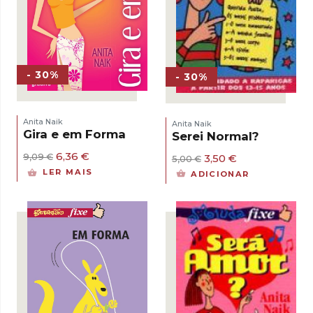
- 30%
- 30%
Anita Naik
Anita Naik
Gira e em Forma
Serei Normal?
O
O
6,36
€
O
O
3,50
€
9,09
€
5,00
€
preço
preço
preço
preço
LER MAIS
ADICIONAR
original
atual
original
atual
era:
é:
era:
é:
9,09 €.
6,36 €.
5,00 €.
3,50 €.