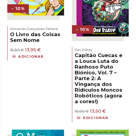
- 10%
- 10%
Armando Gonçalves Pereira
O Livro das Coisas
Sem Nome
O
O
13,95
€
Dav Pilkey
15,50
€
preço
preço
Capitão Cuecas e
ADICIONAR
original
atual
a Louca Luta do
era:
é:
Ranhoso Puto
15,50 €.
13,95 €.
Biónico, Vol. 7 –
Parte 2: A
Vingança dos
Ridículos Moncos
Robóticos (agora
a cores!)
O
O
13,50
€
15,00
€
preço
preço
ADICIONAR
original
atual
era:
é:
15,00 €.
13,50 €.