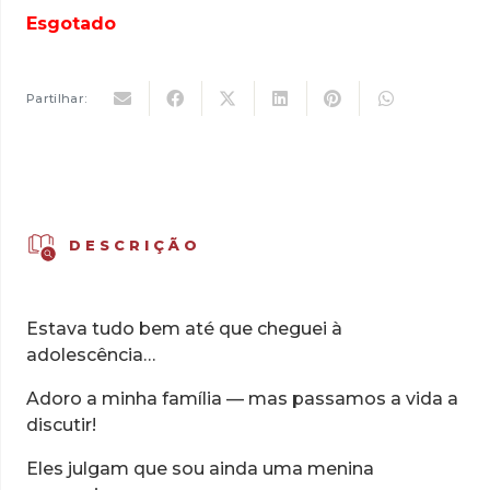
original
atual
Esgotado
era:
é:
5,00 €.
3,50 €.
Partilhar:
DESCRIÇÃO
Estava tudo bem até que cheguei à
adolescência…
Adoro a minha família — mas passamos a vida a
discutir!
Eles julgam que sou ainda uma menina