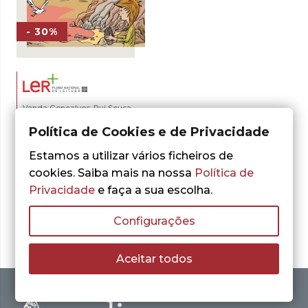
- 30%
Vanda Gonçalves
Rui Sousa
,
(ilustr.)
A Menina que Via
Política de Cookies e de Privacidade
o Mar de Várias
Cores
Estamos a utilizar vários ficheiros de
cookies. Saiba mais na nossa
Política de
O
O
7,91
€
11,30
€
preço
preço
Privacidade
e faça a sua escolha.
LER MAIS
original
atual
era:
é:
Configurações
11,30 €.
7,91 €.
Aceitar todos