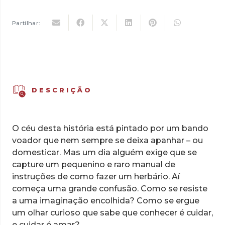
14,90 €.
10,43 €.
Tenho
os
Partilhar:
Olhos
a
Florir
DESCRIÇÃO
O céu desta história está pintado por um bando
voador que nem sempre se deixa apanhar – ou
domesticar. Mas um dia alguém exige que se
capture um pequenino e raro manual de
instruções de como fazer um herbário. Aí
começa uma grande confusão. Como se resiste
a uma imaginação encolhida? Como se ergue
um olhar curioso que sabe que conhecer é cuidar,
e cuidar é amar?