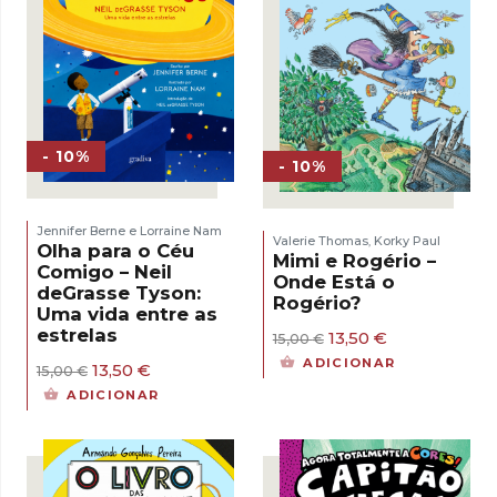
- 10%
- 10%
Jennifer Berne e Lorraine Nam
Valerie Thomas
Korky Paul
,
Olha para o Céu
Mimi e Rogério –
Comigo – Neil
Onde Está o
deGrasse Tyson:
Rogério?
Uma vida entre as
estrelas
O
O
13,50
€
15,00
€
preço
preço
ADICIONAR
O
O
13,50
€
15,00
€
original
atual
preço
preço
era:
é:
ADICIONAR
original
atual
15,00 €.
13,50 €.
era:
é:
15,00 €.
13,50 €.