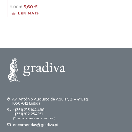
O
O
5,60
€
8,00
€
preço
preço
LER MAIS
original
atual
era:
é:
8,00 €.
5,60 €.
Av. António Augusto de Aguiar, 21 – 4º Esq.
1050-012 Lisboa
+(351) 213 144 488
+(351) 912 254 151
(Chamada para a rede nacional)
encomendas@gradiva.pt