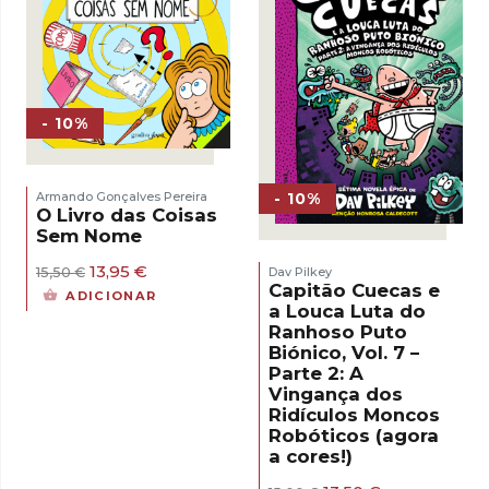
- 10%
- 10%
Armando Gonçalves Pereira
O Livro das Coisas
Sem Nome
O
O
13,95
€
Dav Pilkey
15,50
€
preço
preço
Capitão Cuecas e
ADICIONAR
original
atual
a Louca Luta do
era:
é:
Ranhoso Puto
15,50 €.
13,95 €.
Biónico, Vol. 7 –
Parte 2: A
Vingança dos
Ridículos Moncos
Robóticos (agora
a cores!)