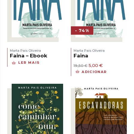
- 74%
Marta Pais Oliveira
Marta Pais Oliveira
Faina – Ebook
Faina
LER MAIS
O
O
5,00
€
19,50
€
preço
preço
ADICIONAR
original
atual
era:
é:
19,50 €.
5,00 €.