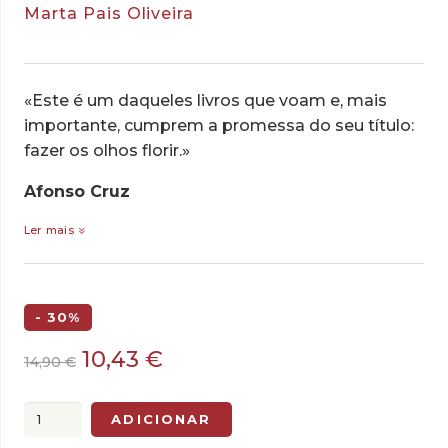
Marta Pais Oliveira
«Este é um daqueles livros que voam e, mais
importante, cumprem a promessa do seu título:
fazer os olhos florir.»
Afonso Cruz
Ler mais
- 30%
O
O
10,43
€
14,90
€
preço
preço
original
atual
Quantidade
ADICIONAR
era:
é:
de