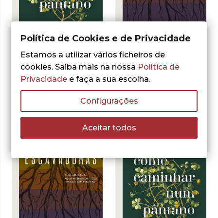
Política de Cookies e de Privacidade
Estamos a utilizar vários ficheiros de
cookies. Saiba mais na nossa
Política de
Marta Pais Oliveira
Marta Pais Oliveira
Escavadoras –
Como Caminhar
Privacidade
e faça a sua escolha.
Ebook
num Pântano –
Ebook
LER MAIS
Configurações
LER MAIS
Aceitar todos