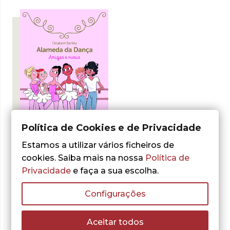
Política de Cookies e de Privacidade
- 30%
Estamos a utilizar vários ficheiros de
cookies. Saiba mais na nossa
Política de
Elizabeth Barfety
Privacidade
e faça a sua escolha.
Alameda da Dança
O
O
7,70
€
11,00
€
Configurações
preço
preço
ADICIONAR
original
atual
era:
é:
Aceitar todos
11,00 €.
7,70 €.