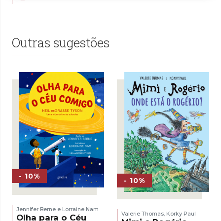
original
atual
era:
é:
2,50 €.
1,75 €.
Outras sugestões
- 10%
- 10%
Jennifer Berne e Lorraine Nam
Valerie Thomas
Korky Paul
,
Olha para o Céu