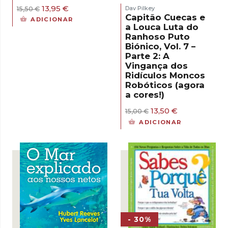
O
O
13,95
€
Dav Pilkey
15,50
€
preço
preço
Capitão Cuecas e
ADICIONAR
original
atual
a Louca Luta do
era:
é:
Ranhoso Puto
15,50 €.
13,95 €.
Biónico, Vol. 7 –
Parte 2: A
Vingança dos
Ridículos Moncos
Robóticos (agora
a cores!)
O
O
13,50
€
15,00
€
preço
preço
ADICIONAR
original
atual
era:
é:
15,00 €.
13,50 €.
- 30%