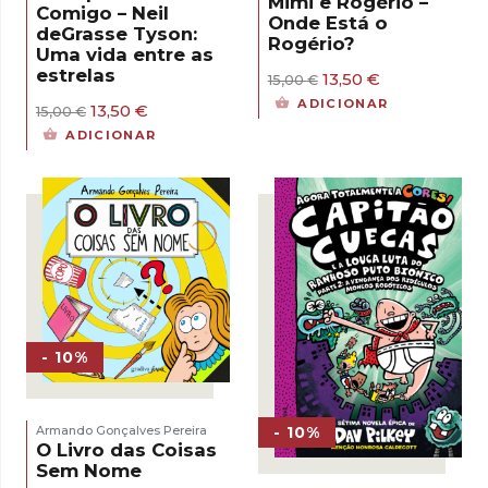
Mimi e Rogério –
Comigo – Neil
Onde Está o
deGrasse Tyson:
Rogério?
Uma vida entre as
estrelas
O
O
13,50
€
15,00
€
preço
preço
ADICIONAR
O
O
13,50
€
15,00
€
original
atual
preço
preço
era:
é:
ADICIONAR
original
atual
15,00 €.
13,50 €.
era:
é:
15,00 €.
13,50 €.
- 10%
- 10%
Armando Gonçalves Pereira
O Livro das Coisas
Sem Nome