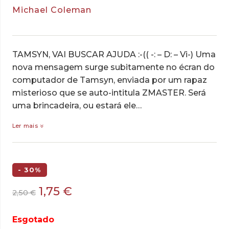
Michael Coleman
TAMSYN, VAI BUSCAR AJUDA :-(( -: – D: – Vi-) Uma
nova mensagem surge subitamente no écran do
computador de Tamsyn, enviada por um rapaz
misterioso que se auto-intitula ZMASTER. Será
uma brincadeira, ou estará ele…
Ler mais
- 30%
O
O
1,75
€
2,50
€
preço
preço
original
atual
Esgotado
era:
é: