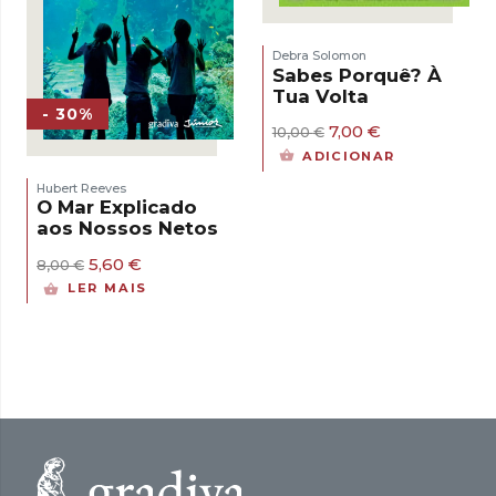
Debra Solomon
Sabes Porquê? À
Tua Volta
- 30%
O
O
7,00
€
10,00
€
preço
preço
ADICIONAR
original
atual
era:
é:
Hubert Reeves
10,00 €.
7,00 €.
O Mar Explicado
aos Nossos Netos
O
O
5,60
€
8,00
€
preço
preço
LER MAIS
original
atual
era:
é:
8,00 €.
5,60 €.