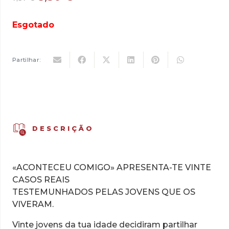
preço
preço
original
atual
Esgotado
era:
é:
7,57 €.
5,30 €.
Partilhar:
DESCRIÇÃO
«ACONTECEU COMIGO» APRESENTA-TE VINTE
CASOS REAIS
TESTEMUNHADOS PELAS JOVENS QUE OS
VIVERAM.
Vinte jovens da tua idade decidiram partilhar