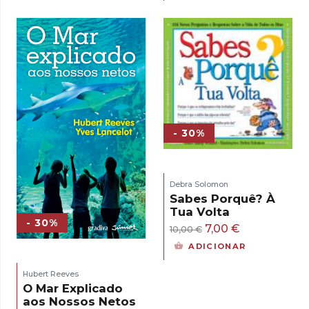
original
atual
era:
é:
15,00 €.
13,50 €.
- 30%
Debra Solomon
Sabes Porquê? À
Tua Volta
- 30%
O
O
7,00
€
10,00
€
preço
preço
ADICIONAR
original
atual
Hubert Reeves
era:
é:
O Mar Explicado
10,00 €.
7,00 €.
aos Nossos Netos