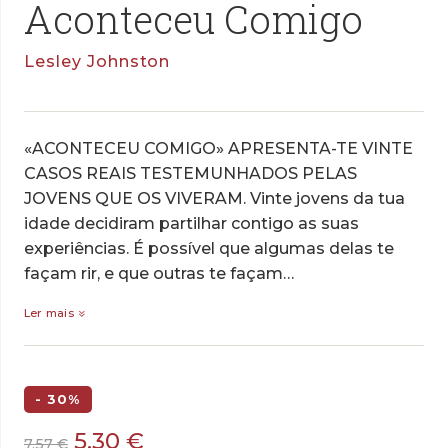
Aconteceu Comigo
Lesley Johnston
«ACONTECEU COMIGO» APRESENTA-TE VINTE
CASOS REAIS TESTEMUNHADOS PELAS
JOVENS QUE OS VIVERAM. Vinte jovens da tua
idade decidiram partilhar contigo as suas
experiências. É possível que algumas delas te
façam rir, e que outras te façam…
Ler mais
- 30%
O
O
5,30
€
7,57
€