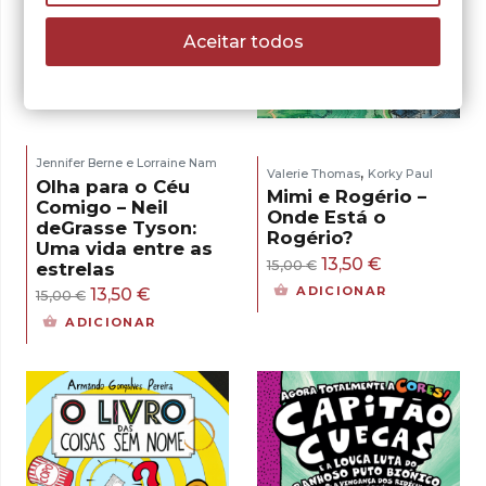
Aceitar todos
- 10%
- 10%
Jennifer Berne e Lorraine Nam
,
Valerie Thomas
Korky Paul
Olha para o Céu
Mimi e Rogério –
Comigo – Neil
Onde Está o
deGrasse Tyson:
Rogério?
Uma vida entre as
O
O
13,50
€
15,00
€
estrelas
preço
preço
O
O
ADICIONAR
13,50
€
15,00
€
original
atual
preço
preço
ADICIONAR
era:
é:
original
atual
15,00 €.
13,50 €.
era:
é:
15,00 €.
13,50 €.