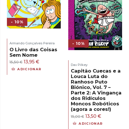
- 10%
- 10%
Armando Gonçalves Pereira
O Livro das Coisas
Sem Nome
O
O
13,95
€
15,50
€
Dav Pilkey
preço
preço
ADICIONAR
Capitão Cuecas e a
original
atual
Louca Luta do
Ranhoso Puto
era:
é:
Biónico, Vol. 7 –
15,50 €.
13,95 €.
Parte 2: A Vingança
dos Ridículos
Moncos Robóticos
(agora a cores!)
O
O
13,50
€
15,00
€
preço
preço
ADICIONAR