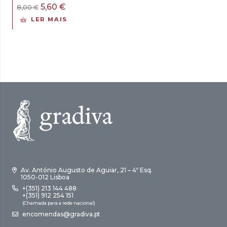
O
O
5,60
€
8,00
€
preço
preço
LER MAIS
original
atual
era:
é:
8,00 €.
5,60 €.
Av. António Augusto de Aguiar, 21 – 4º Esq.
1050-012 Lisboa
+(351) 213 144 488
+(351) 912 254 151
(Chamada para a rede nacional)
encomendas@gradiva.pt