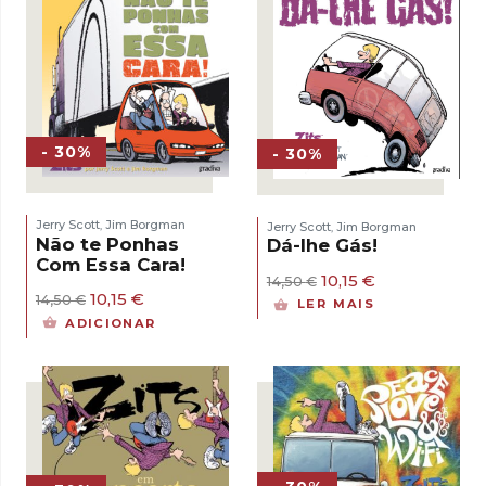
- 30%
- 30%
Jerry Scott
Jim Borgman
Jerry Scott
Jim Borgman
,
,
Não te Ponhas
Dá-lhe Gás!
Com Essa Cara!
O
O
10,15
€
14,50
€
preço
preço
O
O
10,15
€
14,50
€
LER MAIS
original
atual
preço
preço
ADICIONAR
era:
é:
original
atual
14,50 €.
10,15 €.
era:
é:
14,50 €.
10,15 €.