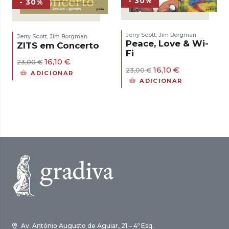
- 30%
- 30%
Jerry Scott
Jim Borgman
,
Jerry Scott
Jim Borgman
,
Peace, Love & Wi-
ZITS em Concerto
Fi
O
O
16,10
€
23,00
€
O
O
16,10
€
preço
preço
23,00
€
ADICIONAR
preço
preço
original
atual
ADICIONAR
original
atual
era:
é:
era:
é:
23,00 €.
16,10 €.
23,00 €.
16,10 €.
Av. António Augusto de Aguiar, 21 – 4º Esq.