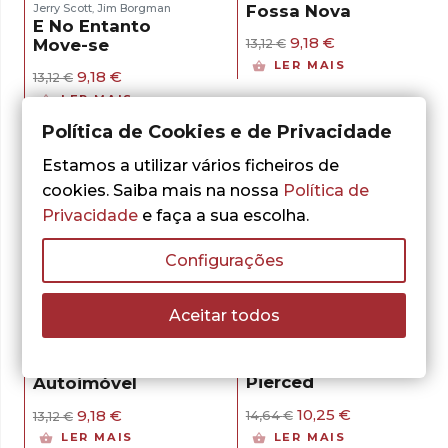
Fossa Nova
Jerry Scott
Jim Borgman
,
E No Entanto
O
O
9,18
€
Move-se
13,12
€
preço
preço
LER MAIS
O
O
original
atual
9,18
€
13,12
€
preço
preço
era:
é:
LER MAIS
original
atual
13,12 €.
9,18 €.
era:
é:
Política de Cookies e de Privacidade
13,12 €.
9,18 €.
Estamos a utilizar vários ficheiros de
cookies. Saiba mais na nossa
Política de
Privacidade
e faça a sua escolha.
Configurações
- 30%
- 30%
Aceitar todos
Jerry Scott
Jim Borgman
Jerry Scott
Jim Borgman
,
,
Pierced
Autoimóvel
O
O
O
O
10,25
€
9,18
€
14,64
€
13,12
€
preço
preço
preço
preço
LER MAIS
LER MAIS
original
atual