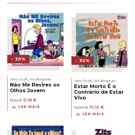
- 30%
- 30%
Jerry Scott
Jim Borgman
,
Jerry Scott
Jim Borgman
,
Não Me Revires os
Estar Morto É o
Olhos Jovem
Contrário de Estar
Vivo
O
O
9,18
€
13,12
€
preço
preço
O
O
10,15
€
LER MAIS
14,50
€
original
atual
preço
preço
LER MAIS
era:
é:
original
atual
13,12 €.
9,18 €.
era:
é:
14,50 €.
10,15 €.