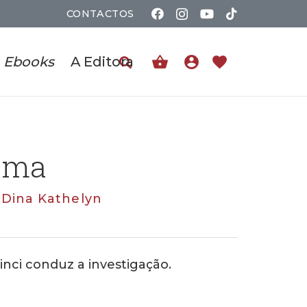
CONTACTOS
shopping_basket
account_circle
favorite
Ebooks
A Editora
oma
,
Dina Kathelyn
nci conduz a investigação.