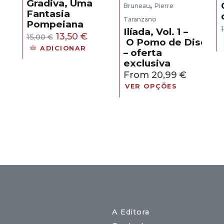
Gradiva, Uma
,
Bruneau
Pierre
Fantasia
Taranzano
Pompeiana
eço
Ilíada, Vol. 1 –
O
O
13,50
€
15,00
€
O Pomo de Discórd
ual
preço
preço
ADICIONAR
– oferta
original
atual
exclusiva
,30 €.
era:
é:
From
20,99
€
15,00 €.
13,50 €.
VER OPÇÕES
A Editora