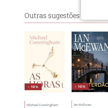
Outras sugestões
- 10%
- 10%
Ian McEwan
Michael Cunningham