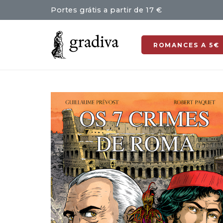
Portes grátis a partir de 17 €
ROMANCES A 5€