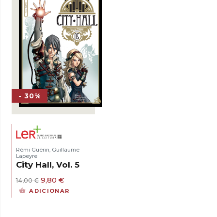
- 30%
Rémi Guérin
Guillaume
,
Lapeyre
City Hall, Vol. 5
O
O
9,80
€
14,00
€
preço
preço
ADICIONAR
original
atual
era:
é:
14,00 €.
9,80 €.