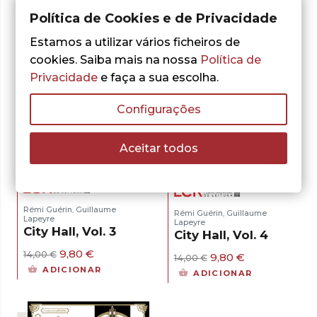
Política de Cookies e de Privacidade
Estamos a utilizar vários ficheiros de
cookies. Saiba mais na nossa
Política de
Privacidade
e faça a sua escolha.
Configurações
- 30%
- 30%
Aceitar todos
Rémi Guérin
Guillaume
,
Rémi Guérin
Guillaume
,
Lapeyre
Lapeyre
City Hall, Vol. 3
City Hall, Vol. 4
O
O
9,80
€
14,00
€
O
O
9,80
€
14,00
€
preço
preço
preço
preço
ADICIONAR
ADICIONAR
original
atual
original
atual
era:
é:
era:
é:
14,00 €.
9,80 €.
14,00 €.
9,80 €.