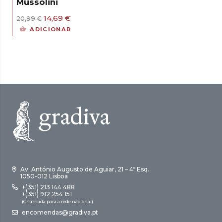
Mussolini
O
O
14,69
€
20,99
€
preço
preço
ADICIONAR
original
atual
era:
é:
20,99 €.
14,69 €.
Av. António Augusto de Aguiar, 21 – 4º Esq.
1050-012 Lisboa
+(351) 213 144 488
+(351) 912 254 151
(Chamada para a rede nacional)
encomendas@gradiva.pt